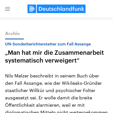
Close
menu
Archiv
Themen
UN-Sonderberichterstatter zum Fall Assange
„Man hat mir die Zusammenarbeit
systematisch verweigert“
Nils Melzer beschreibt in seinem Buch über
den Fall Assange, wie der Wikileaks-Gründer
Landtagswahl Sachsen-Anhalt
USA
staatlicher Willkür und psychischer Folter
2026
Aktuelle Beiträge, Analys
Alle Informationen
Hintergründe
ausgesetzt sei. Er wolle damit die breite
Sachsen-Anhalt wählt am 6.
Wirtschaftlich und militäri
September 2026 einen neuen
gehören die Vereinigten S
Öffentlichkeit alarmieren, weil er mit
Landtag. Seit 2021 wird das
den mächtigsten Ländern 
diplomatischen Mitteln nicht weitergekommen
Bundesland von einer Koalition aus
mit großem Einfluss auf d