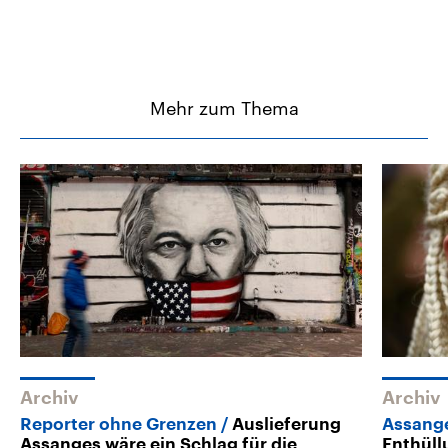
Mehr zum Thema
Archiv
Archiv
Reporter ohne Grenzen
Auslieferung
Assang
Assanges wäre ein Schlag für die
Enthüll