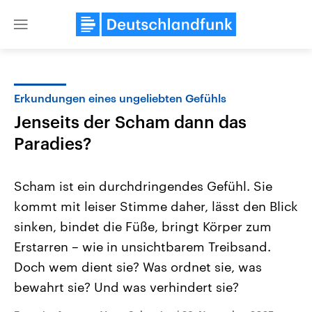
Close
menu
Erkundungen eines ungeliebten Gefühls
Themen
Jenseits der Scham dann das
Paradies?
Scham ist ein durchdringendes Gefühl. Sie
kommt mit leiser Stimme daher, lässt den Blick
sinken, bindet die Füße, bringt Körper zum
Landtagswahl Sachsen-Anhalt
USA
Erstarren – wie in unsichtbarem Treibsand.
2026
Aktuelle Beiträge, Analys
Doch wem dient sie? Was ordnet sie, was
Alle Informationen
Hintergründe
Sachsen-Anhalt wählt am 6.
Wirtschaftlich und militäri
bewahrt sie? Und was verhindert sie?
September 2026 einen neuen
gehören die Vereinigten S
Landtag. Seit 2021 wird das
den mächtigsten Ländern 
Bundesland von einer Koalition aus
mit großem Einfluss auf d