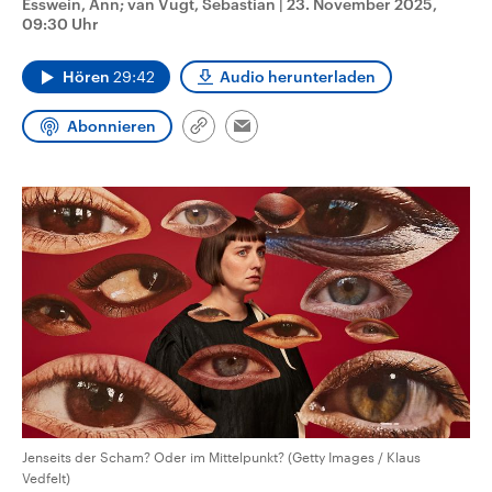
Esswein, Ann; van Vugt, Sebastian
|
23. November 2025,
CDU, SPD und FDP regiert.-
aktuelle Weltgeschehen.
09:30 Uhr
Umfragen, Prognosen,
Wahlprogramme, aktuelle Berichte
Sendungen
Programm
Podcasts
und Hintergründe zu den Parteien
Hören
29:42
Audio herunterladen
und Kandidaten der anstehenden
Wahl.
Audio-Archiv
Abonnieren
Link
Email
kopieren/teilen
Jenseits der Scham? Oder im Mittelpunkt? (Getty Images / Klaus
Vedfelt)