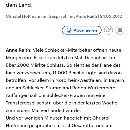
CDU, SPD und FDP regiert.-
aktuelle Weltgeschehen.
dem Land.
Umfragen, Prognosen,
Wahlprogramme, aktuelle Berichte
Christel Hoffmann im Gespräch mit Anne Raith
|
24.03.2012
Sendungen
Programm
Podcasts
und Hintergründe zu den Parteien
und Kandidaten der anstehenden
Wahl.
Abonnieren
Audio-Archiv
Link
Emai
kopieren/te
Anne Raith:
Viele Schlecker-Mitarbeiter öffnen heute
Morgen ihre Filiale zum letzten Mal. Danach ist für
über 2000 Märkte Schluss. So sieht es der Plane des
Insolvenzverwalters, 11.000 Beschäftigte sind davon
betroffen, vor allem in Nordrhein-Westfalen, in Bayern
und im Schlecker-Stammland Baden-Würtemberg.
Auffangen soll die Schlecker-Frauen nun eine
Transfergesellschaft, über die in der letzten Woche
zum ersten Mal verhandelt wurde.
Und vor wenigen Minuten habe ich mit Christel
Hoffmann gesprochen, sie ist Gesamtbetriebsrat-