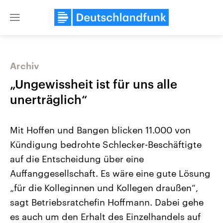
Close
menu
Archiv
Themen
„Ungewissheit ist für uns alle
unerträglich“
Mit Hoffen und Bangen blicken 11.000 von
Kündigung bedrohte Schlecker-Beschäftigte
auf die Entscheidung über eine
Auffanggesellschaft. Es wäre eine gute Lösung
Landtagswahl Sachsen-Anhalt
USA
2026
Aktuelle Beiträge, Analys
„für die Kolleginnen und Kollegen draußen“,
Alle Informationen
Hintergründe
Sachsen-Anhalt wählt am 6.
Wirtschaftlich und militäri
sagt Betriebsratchefin Hoffmann. Dabei gehe
September 2026 einen neuen
gehören die Vereinigten S
Landtag. Seit 2021 wird das
den mächtigsten Ländern 
es auch um den Erhalt des Einzelhandels auf
Bundesland von einer Koalition aus
mit großem Einfluss auf d