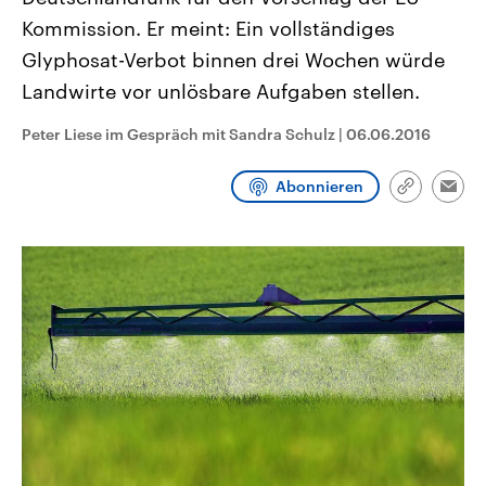
CDU, SPD und FDP regiert.-
aktuelle Weltgeschehen.
Kommission. Er meint: Ein vollständiges
Umfragen, Prognosen,
Wahlprogramme, aktuelle Berichte
Glyphosat-Verbot binnen drei Wochen würde
Sendungen
Programm
Podcasts
und Hintergründe zu den Parteien
und Kandidaten der anstehenden
Landwirte vor unlösbare Aufgaben stellen.
Wahl.
Audio-Archiv
Peter Liese im Gespräch mit Sandra Schulz
|
06.06.2016
Abonnieren
Link
Emai
kopieren/te