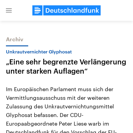
Close
menu
Archiv
Themen
Unkrautvernichter Glyphosat
„Eine sehr begrenzte Verlängerung
unter starken Auflagen“
Im Europäischen Parlament muss sich der
Vermittlungsausschuss mit der weiteren
Landtagswahl Sachsen-Anhalt
USA
Zulassung des Unkrautvernichtungsmittel
2026
Aktuelle Beiträge, Analys
Alle Informationen
Hintergründe
Glyphosat befassen. Der CDU-
Sachsen-Anhalt wählt am 6.
Wirtschaftlich und militäri
September 2026 einen neuen
gehören die Vereinigten S
Europaabgeordnete Peter Liese warb im
Landtag. Seit 2021 wird das
den mächtigsten Ländern 
Deutschlandfunk für den Vorschlag der EU-
Bundesland von einer Koalition aus
mit großem Einfluss auf d