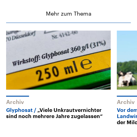
Mehr zum Thema
Archiv
Archiv
Glyphosat
„Viele Unkrautvernichter
Vor dem
sind noch mehrere Jahre zugelassen“
Landwir
der Mil