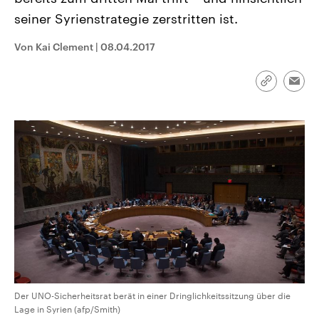
CDU, SPD und FDP regiert.-
aktuelle Weltgeschehen.
seiner Syrienstrategie zerstritten ist.
Umfragen, Prognosen,
Wahlprogramme, aktuelle Berichte
Sendungen
Programm
Podcasts
und Hintergründe zu den Parteien
Von Kai Clement
|
08.04.2017
und Kandidaten der anstehenden
Wahl.
Audio-Archiv
Link
Emai
kopieren/te
Der UNO-Sicherheitsrat berät in einer Dringlichkeitssitzung über die
Lage in Syrien (afp/Smith)