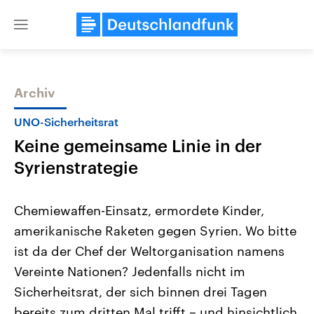
Close
menu
Archiv
Themen
UNO-Sicherheitsrat
Keine gemeinsame Linie in der
Syrienstrategie
Chemiewaffen-Einsatz, ermordete Kinder,
amerikanische Raketen gegen Syrien. Wo bitte
Landtagswahl Sachsen-Anhalt
USA
ist da der Chef der Weltorganisation namens
2026
Aktuelle Beiträge, Analys
Alle Informationen
Hintergründe
Vereinte Nationen? Jedenfalls nicht im
Sachsen-Anhalt wählt am 6.
Wirtschaftlich und militäri
September 2026 einen neuen
gehören die Vereinigten S
Sicherheitsrat, der sich binnen drei Tagen
Landtag. Seit 2021 wird das
den mächtigsten Ländern 
bereits zum dritten Mal trifft – und hinsichtlich
Bundesland von einer Koalition aus
mit großem Einfluss auf d