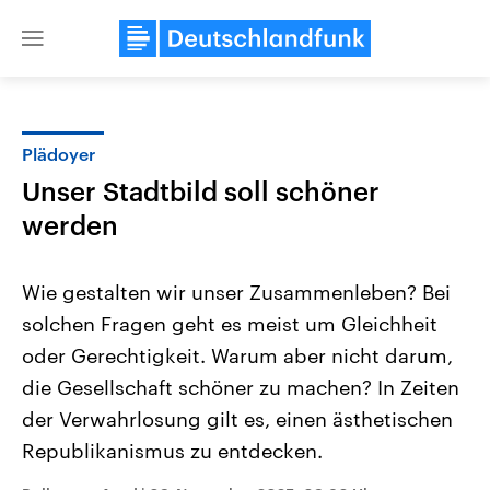
Close
menu
Plädoyer
Themen
Unser Stadtbild soll schöner
werden
Wie gestalten wir unser Zusammenleben? Bei
solchen Fragen geht es meist um Gleichheit
oder Gerechtigkeit. Warum aber nicht darum,
Landtagswahl Sachsen-Anhalt
USA
die Gesellschaft schöner zu machen? In Zeiten
2026
Aktuelle Beiträge, Analys
der Verwahrlosung gilt es, einen ästhetischen
Alle Informationen
Hintergründe
Sachsen-Anhalt wählt am 6.
Wirtschaftlich und militäri
Republikanismus zu entdecken.
September 2026 einen neuen
gehören die Vereinigten S
Landtag. Seit 2021 wird das
den mächtigsten Ländern 
Bundesland von einer Koalition aus
mit großem Einfluss auf d