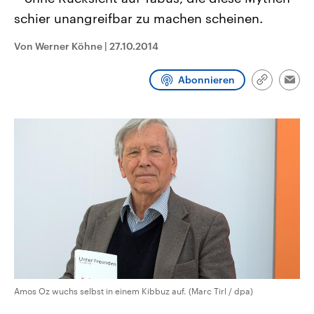
CDU, SPD und FDP regiert.-
aktuelle Weltgeschehen.
schier unangreifbar zu machen scheinen.
Umfragen, Prognosen,
Wahlprogramme, aktuelle Berichte
Sendungen
Programm
Podcasts
und Hintergründe zu den Parteien
Von Werner Köhne
|
27.10.2014
und Kandidaten der anstehenden
Wahl.
Audio-Archiv
Abonnieren
Link
Emai
kopieren/te
Amos Oz wuchs selbst in einem Kibbuz auf. (Marc Tirl / dpa)