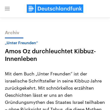
Close
menu
Archiv
Themen
„Unter Freunden“
Amos Oz durchleuchtet Kibbuz-
Innenleben
Mit dem Buch „Unter Freunden“ ist der
israelische Schriftsteller in seine Kibbuz-Jahre
Landtagswahl Sachsen-Anhalt
USA
zurückgekehrt. Mit schnörkellos erzählten
2026
Aktuelle Beiträge, Analys
Alle Informationen
Hintergründe
Geschichten lässt er uns an den
Sachsen-Anhalt wählt am 6.
Wirtschaftlich und militäri
September 2026 einen neuen
gehören die Vereinigten S
Gründungsmythen des Staates Israel teilhaben
Landtag. Seit 2021 wird das
den mächtigsten Ländern 
– ohne Rücksicht auf Tabus, die diese Mythen
Bundesland von einer Koalition aus
mit großem Einfluss auf d