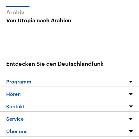
Archiv
Von Utopia nach Arabien
Entdecken Sie den Deutschlandfunk
Programm
Programm
Hören
Alle Sendungen
Livestream
Kontakt
Die Nachrichten
Audios
Hörerservice
Service
Nachrichtenleicht
Podcasts
Social Media
FAQ
Über uns
Neue Beiträge auf dlf.de
Deutschlandfunk App