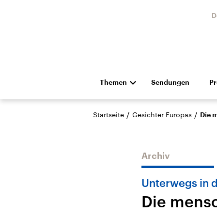
D
Themen
Sendungen
P
Die Nachrichten
Politik
/
/
Startseite
Gesichter Europas
Die 
Hörspiel und Feature
Musik
Archiv
Unterwegs in 
Die mens
Landtagswahl Sachsen-
USA
Anhalt 2026
Aktuel