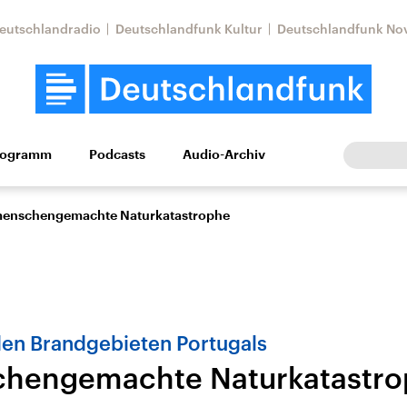
eutschlandradio
Deutschlandfunk Kultur
Deutschlandfunk No
rogramm
Podcasts
Audio-Archiv
Wirtschaft
Wissen
Kultur
Europa
Gesellschaf
menschengemachte Naturkatastrophe
den Brandgebieten Portugals
chengemachte Naturkatastr
Nahostkonflikt
Iran
le Beiträge,
Aktuelle Lage und
Aktuelle Lage und