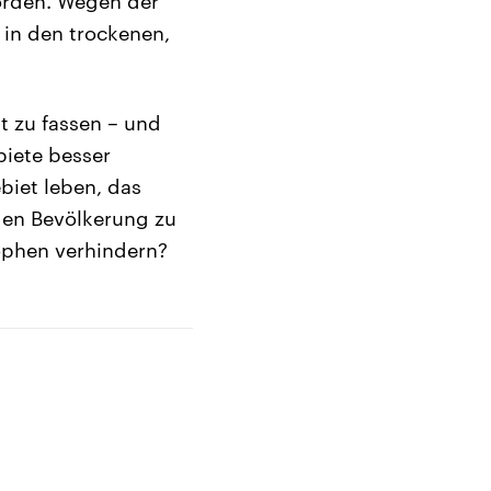
orden. Wegen der
 in den trockenen,
t zu fassen – und
biete besser
biet leben, das
den Bevölkerung zu
ophen verhindern?