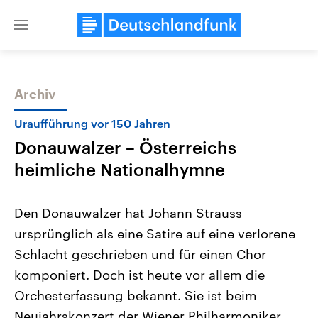
Close
menu
Archiv
Themen
Uraufführung vor 150 Jahren
Donauwalzer – Österreichs
heimliche Nationalhymne
Den Donauwalzer hat Johann Strauss
ursprünglich als eine Satire auf eine verlorene
Landtagswahl Sachsen-Anhalt
USA
Schlacht geschrieben und für einen Chor
2026
Aktuelle Beiträge, Analys
Alle Informationen
Hintergründe
komponiert. Doch ist heute vor allem die
Sachsen-Anhalt wählt am 6.
Wirtschaftlich und militäri
September 2026 einen neuen
gehören die Vereinigten S
Orchesterfassung bekannt. Sie ist beim
Landtag. Seit 2021 wird das
den mächtigsten Ländern 
Neujahrskonzert der Wiener Philharmoniker
Bundesland von einer Koalition aus
mit großem Einfluss auf d