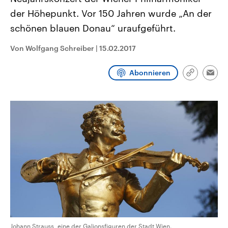
CDU, SPD und FDP regiert.-
aktuelle Weltgeschehen.
der Höhepunkt. Vor 150 Jahren wurde „An der
Umfragen, Prognosen,
Wahlprogramme, aktuelle Berichte
schönen blauen Donau“ uraufgeführt.
Sendungen
Programm
Podcasts
und Hintergründe zu den Parteien
und Kandidaten der anstehenden
Wahl.
Von Wolfgang Schreiber
|
15.02.2017
Audio-Archiv
Abonnieren
Link
Emai
kopieren/te
Johann Strauss, eine der Galionsfiguren der Stadt Wien.