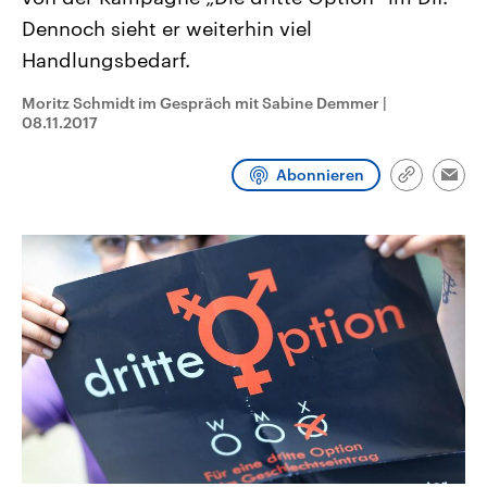
CDU, SPD und FDP regiert.-
aktuelle Weltgeschehen.
Dennoch sieht er weiterhin viel
Umfragen, Prognosen,
Wahlprogramme, aktuelle Berichte
Handlungsbedarf.
Sendungen
Programm
Podcasts
und Hintergründe zu den Parteien
und Kandidaten der anstehenden
Wahl.
Moritz Schmidt im Gespräch mit Sabine Demmer
|
Audio-Archiv
08.11.2017
Abonnieren
Link
Emai
kopieren/te