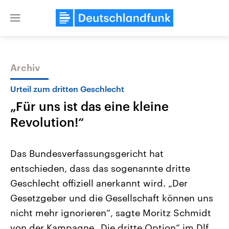
Close
menu
Archiv
Themen
Urteil zum dritten Geschlecht
„Für uns ist das eine kleine
Revolution!“
Das Bundesverfassungsgericht hat
entschieden, dass das sogenannte dritte
Landtagswahl Sachsen-Anhalt
USA
Geschlecht offiziell anerkannt wird. „Der
2026
Aktuelle Beiträge, Analys
Alle Informationen
Hintergründe
Gesetzgeber und die Gesellschaft können uns
Sachsen-Anhalt wählt am 6.
Wirtschaftlich und militäri
September 2026 einen neuen
gehören die Vereinigten S
nicht mehr ignorieren“, sagte Moritz Schmidt
Landtag. Seit 2021 wird das
den mächtigsten Ländern 
von der Kampagne „Die dritte Option“ im Dlf.
Bundesland von einer Koalition aus
mit großem Einfluss auf d