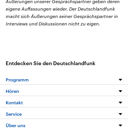
Äußerungen unserer Gesprächspartner geben deren
eigene Auffassungen wieder. Der Deutschlandfunk
macht sich Äußerungen seiner Gesprächspartner in
Interviews und Diskussionen nicht zu eigen.
Entdecken Sie den Deutschlandfunk
Programm
Programm
Hören
Alle Sendungen
Livestream
Kontakt
Die Nachrichten
Audios
Hörerservice
Service
Nachrichtenleicht
Podcasts
Social Media
FAQ
Über uns
Neue Beiträge auf dlf.de