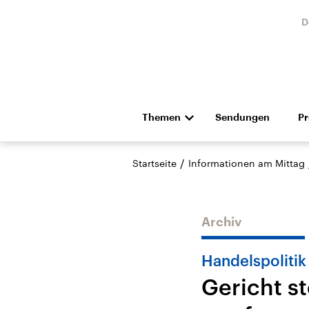
D
Themen
Sendungen
P
Die Nachrichten
Politik
/
Startseite
Informationen am Mittag
Hörspiel und Feature
Musik
Archiv
Handelspolitik
Gericht s
Landtagswahl Sachsen-
USA
Anhalt 2026
Aktuel