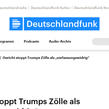
eutschlandradio
Deutschlandfunk Kultur
Deutschlandfunk No
rogramm
Podcasts
Audio-Archiv
Wirtschaft
Wissen
Kultur
Europa
Gesellschaf
/
Gericht stoppt Trumps Zölle als „verfassungswidrig“
toppt Trumps Zölle als
Nahostkonflikt
Iran
le Beiträge,
Aktuelle Lage und
Aktuelle Lage und