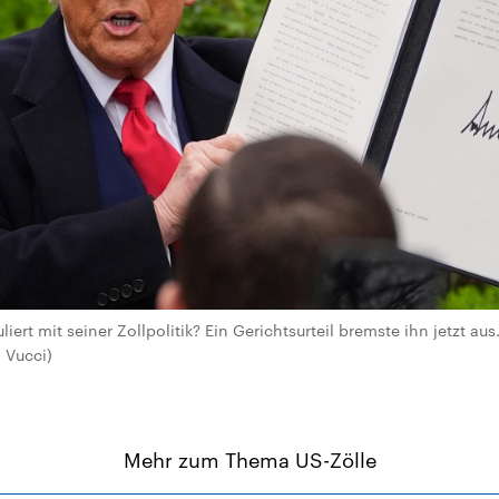
iert mit seiner Zollpolitik? Ein Gerichtsurteil bremste ihn jetzt aus.
 Vucci)
Mehr zum Thema US-Zölle