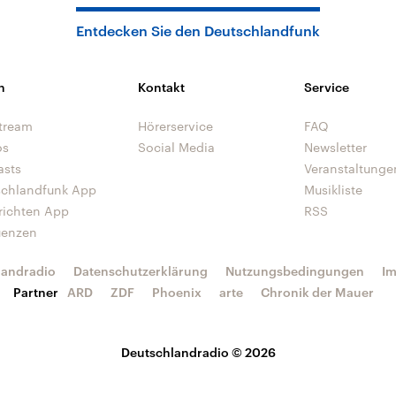
Entdecken Sie den Deutschlandfunk
n
Kontakt
Service
tream
Hörerservice
FAQ
os
Social Media
Newsletter
asts
Veranstaltunge
schlandfunk App
Musikliste
richten App
RSS
uenzen
landradio
Datenschutzerklärung
Nutzungsbedingungen
I
Partner
ARD
ZDF
Phoenix
arte
Chronik der Mauer
Deutschlandradio © 2026