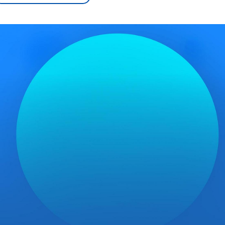
sen und
Hintergründe
Hintergründe
Der Überfall der
Der Iran – seit der
rgründe
haftlich und
palästinensischen
Islamischen Revolu
risch gehören die
Terrororganisation
1979 auch Islamisc
igten Staaten zu
Hamas im Oktober 2023
Republik Iran – ist e
ächtigsten
auf Israel hat in der
von einem
n der Erde, mit
Region wieder die
Religionsführer auto
 Einfluss auf das
Gewalt entfacht. Israel
regierter Staat im 
le Weltgeschehen.
möchte die Hamas
Osten. Eine Feindsc
zerstören. Diese wird wie
zu Israel und zu de
die Hisbollah im Libanon
ist fest in der
vom Iran unterstützt.
Staatsideologie
verankert.