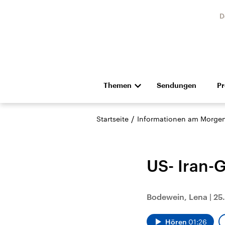
D
Themen
Sendungen
P
Die Nachrichten
Politik
/
Startseite
Informationen am Morge
Hörspiel und Feature
Musik
US- Iran-
Bodewein, Lena
|
25.
Landtagswahl Sachsen-
USA
Anhalt 2026
Aktuel
Hören
01:26