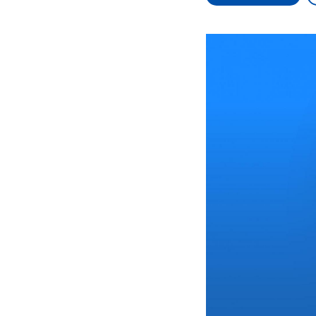
Alle Informationen
Analy
Sachsen-Anhalt wählt
Hinte
am 6. September 2026
Wirtsc
einen neuen Landtag.
militä
Seit 2021 wird das
Verein
Bundesland von einer
den m
Koalition aus CDU, SPD
Länder
und FDP regiert.-
großem
Umfragen, Prognosen,
aktuel
Wahlprogramme,
aktuelle Berichte und
Hintergründe zu den
Parteien und Kandidaten
der anstehenden Wahl.