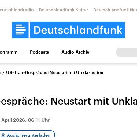
eutschlandradio
Deutschlandfunk Kultur
Deutschlandfunk No
rogramm
Podcasts
Audio-Archiv
Wirtschaft
Wissen
Kultur
Europa
Gesellschaf
/
n
US- Iran-Gespräche: Neustart mit Unklarheiten
Gespräche: Neustart mit Unkl
 April 2026, 06:11 Uhr
Nahostkonflikt
Iran
le Beiträge,
Aktuelle Lage und
Aktuelle Lage und
Audio herunterladen