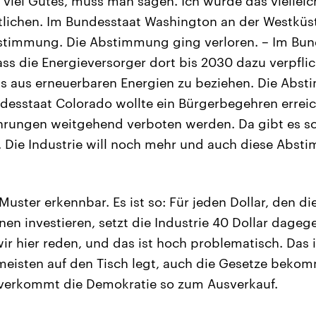
 viel Gutes, muss man sagen. Ich würde das vielleic
tlichen. Im Bundesstaat Washington an der Westküst
stimmung. Die Abstimmung ging verloren. – Im Bun
ass die Energieversorger dort bis 2030 dazu verpfli
ms aus erneuerbaren Energien zu beziehen. Die Abs
ndesstaat Colorado wollte ein Bürgerbegehren erreic
hrungen weitgehend verboten werden. Da gibt es s
 Die Industrie will noch mehr und auch diese Abs
 Muster erkennbar. Es ist so: Für jeden Dollar, den 
n investieren, setzt die Industrie 40 Dollar dagegen
ir hier reden, und das ist hoch problematisch. Das i
meisten auf den Tisch legt, auch die Gesetze bekomm
 verkommt die Demokratie so zum Ausverkauf.