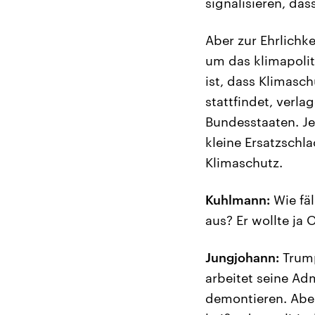
signalisieren, das
Aber zur Ehrlichke
um das klimapolit
ist, dass Klimasc
stattfindet, verla
Bundesstaaten. Je
kleine Ersatzschl
Klimaschutz.
Kuhlmann:
Wie fäl
aus? Er wollte ja
Jungjohann:
Trump
arbeitet seine Ad
demontieren. Aber