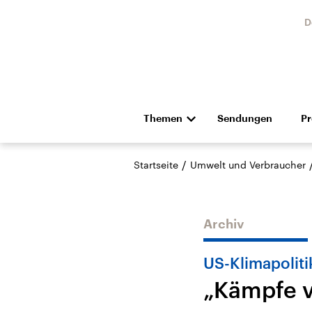
D
Themen
Sendungen
P
Die Nachrichten
Politik
/
Startseite
Umwelt und Verbraucher
Hörspiel und Feature
Musik
Archiv
US-Klimapoliti
„Kämpfe v
Landtagswahl Sachsen-
USA
Anhalt 2026
Aktuel