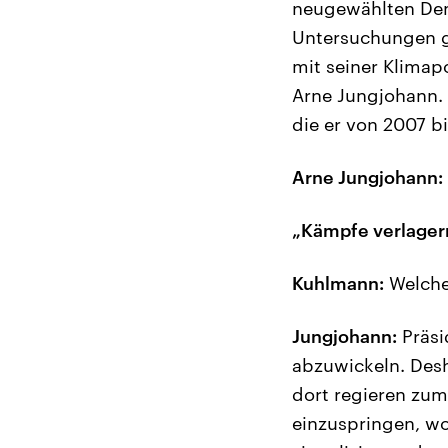
neugewählten Dem
Untersuchungen g
mit seiner Klimapo
Arne Jungjohann. E
die er von 2007 b
Arne Jungjohann:
„Kämpfe verlagern
Kuhlmann:
Welche
Jungjohann:
Präsi
abzuwickeln. Desh
dort regieren zum
einzuspringen, wo