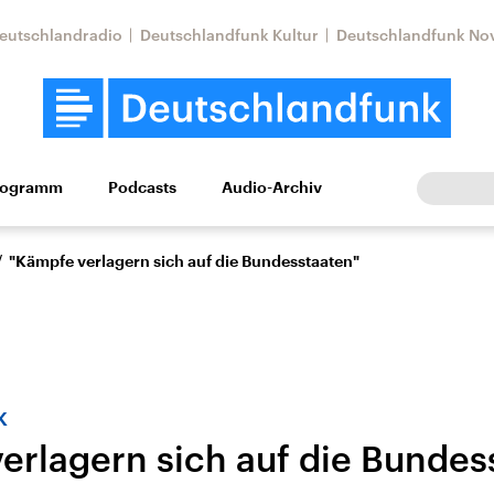
eutschlandradio
Deutschlandfunk Kultur
Deutschlandfunk No
rogramm
Podcasts
Audio-Archiv
Wirtschaft
Wissen
Kultur
Europa
Gesellschaf
/
"Kämpfe verlagern sich auf die Bundesstaaten"
k
erlagern sich auf die Bundes
Nahostkonflikt
Iran
le Beiträge,
Aktuelle Lage und
Aktuelle Lage und