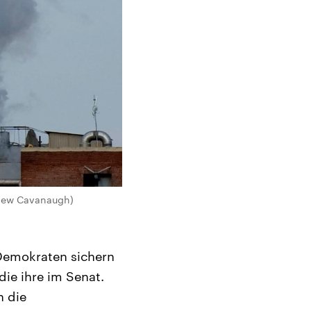
tthew Cavanaugh)
 Demokraten sichern
ie ihre im Senat.
n die