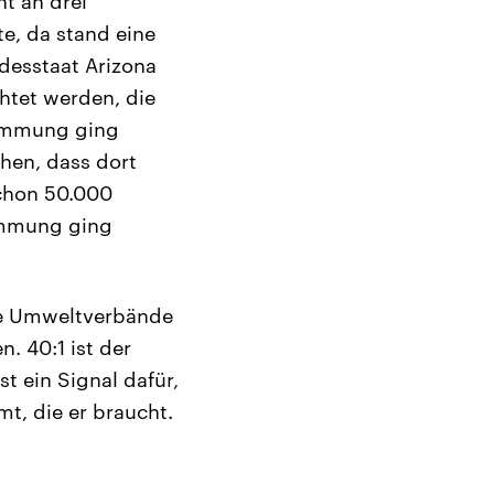
ht an drei
e, da stand eine
desstaat Arizona
chtet werden, die
timmung ging
hen, dass dort
chon 50.000
timmung ging
die Umweltverbände
. 40:1 ist der
st ein Signal dafür,
t, die er braucht.