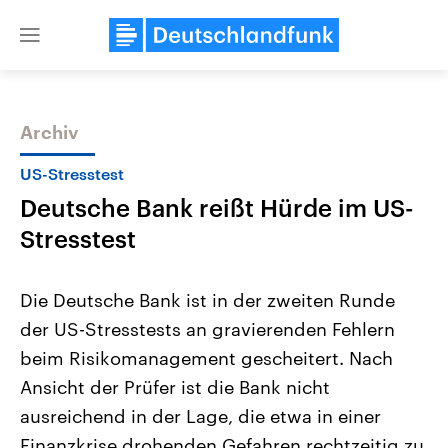
Close
menu
Archiv
Themen
US-Stresstest
Deutsche Bank reißt Hürde im US-
Stresstest
Die Deutsche Bank ist in der zweiten Runde
der US-Stresstests an gravierenden Fehlern
Landtagswahl Sachsen-Anhalt
USA
beim Risikomanagement gescheitert. Nach
2026
Aktuelle Beiträge, Analys
Alle Informationen
Hintergründe
Ansicht der Prüfer ist die Bank nicht
Sachsen-Anhalt wählt am 6.
Wirtschaftlich und militäri
September 2026 einen neuen
gehören die Vereinigten S
ausreichend in der Lage, die etwa in einer
Landtag. Seit 2021 wird das
den mächtigsten Ländern 
Finanzkrise drohenden Gefahren rechtzeitig zu
Bundesland von einer Koalition aus
mit großem Einfluss auf d