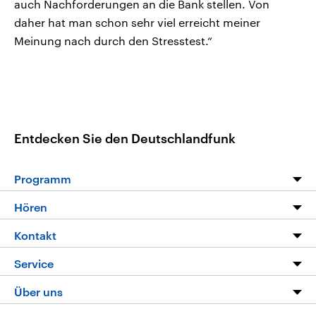
auch Nachforderungen an die Bank stellen. Von
daher hat man schon sehr viel erreicht meiner
Meinung nach durch den Stresstest.“
Entdecken Sie den Deutschlandfunk
Programm
Programm
Hören
Alle Sendungen
Livestream
Kontakt
Die Nachrichten
Audios
Hörerservice
Service
Nachrichtenleicht
Podcasts
Social Media
FAQ
Über uns
Neue Beiträge auf dlf.de
Deutschlandfunk App
Newsletter
Deutschlandradio
Themen-Schwerpunkte