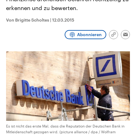
CDU, SPD und FDP regiert.-
aktuelle Weltgeschehen.
erkennen und zu bewerten.
Umfragen, Prognosen,
Wahlprogramme, aktuelle Berichte
Sendungen
Programm
Podcasts
und Hintergründe zu den Parteien
Von Brigitte Scholtes
|
12.03.2015
und Kandidaten der anstehenden
Wahl.
Audio-Archiv
Abonnieren
Link
Emai
kopieren/te
Es ist nicht das erste Mal, dass die Reputation der Deutschen Bank in
Mitleidenschaft gezogen wird. (picture alliance / dpa / Wolfram