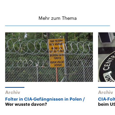
Mehr zum Thema
Archiv
Archiv
Folter in CIA-Gefängnissen in Polen
CIA-Fol
Wer wusste davon?
beim U