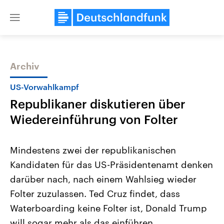
Close
menu
Archiv
Themen
US-Vorwahlkampf
Republikaner diskutieren über
Wiedereinführung von Folter
Mindestens zwei der republikanischen
Kandidaten für das US-Präsidentenamt denken
Landtagswahl Sachsen-Anhalt
USA
darüber nach, nach einem Wahlsieg wieder
2026
Aktuelle Beiträge, Analys
Alle Informationen
Hintergründe
Folter zuzulassen. Ted Cruz findet, dass
Sachsen-Anhalt wählt am 6.
Wirtschaftlich und militäri
September 2026 einen neuen
gehören die Vereinigten S
Waterboarding keine Folter ist, Donald Trump
Landtag. Seit 2021 wird das
den mächtigsten Ländern 
will sogar mehr als das einführen.
Bundesland von einer Koalition aus
mit großem Einfluss auf d