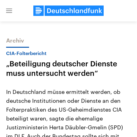
Close
menu
Archiv
Themen
CIA-Folterbericht
„Beteiligung deutscher Dienste
muss untersucht werden“
In Deutschland müsse ermittelt werden, ob
deutsche Institutionen oder Dienste an den
Landtagswahl Sachsen-Anhalt
USA
Folterpraktiken des US-Geheimdienstes CIA
2026
Aktuelle Beiträge, Analys
Alle Informationen
Hintergründe
beteiligt waren, sagte die ehemalige
Sachsen-Anhalt wählt am 6.
Wirtschaftlich und militäri
September 2026 einen neuen
gehören die Vereinigten S
Justizministerin Herta Däubler-Gmelin (SPD)
Landtag. Seit 2021 wird das
den mächtigsten Ländern 
im DLF. Auch der Bundestag sollte sich mit
Bundesland von einer Koalition aus
mit großem Einfluss auf d