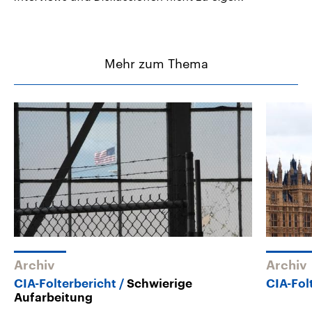
Mehr zum Thema
Archiv
Archiv
CIA-Folterbericht
Schwierige
CIA-Fol
Aufarbeitung