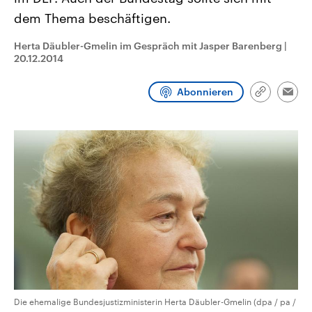
CDU, SPD und FDP regiert.-
aktuelle Weltgeschehen.
dem Thema beschäftigen.
Umfragen, Prognosen,
Wahlprogramme, aktuelle Berichte
Sendungen
Programm
Podcasts
und Hintergründe zu den Parteien
Herta Däubler-Gmelin im Gespräch mit Jasper Barenberg
|
und Kandidaten der anstehenden
20.12.2014
Wahl.
Audio-Archiv
Abonnieren
Link
Emai
kopieren/te
Die ehemalige Bundesjustizministerin Herta Däubler-Gmelin (dpa / pa /