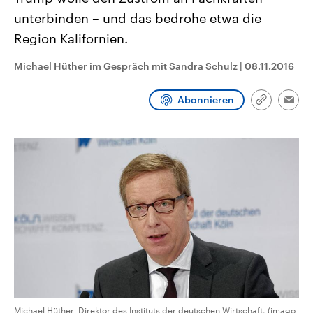
CDU, SPD und FDP regiert.-
aktuelle Weltgeschehen.
unterbinden – und das bedrohe etwa die
Umfragen, Prognosen,
Wahlprogramme, aktuelle Berichte
Region Kalifornien.
Sendungen
Programm
Podcasts
und Hintergründe zu den Parteien
und Kandidaten der anstehenden
Wahl.
Michael Hüther im Gespräch mit Sandra Schulz
|
08.11.2016
Audio-Archiv
Abonnieren
Link
Emai
kopieren/te
Michael Hüther, Direktor des Instituts der deutschen Wirtschaft. (imago