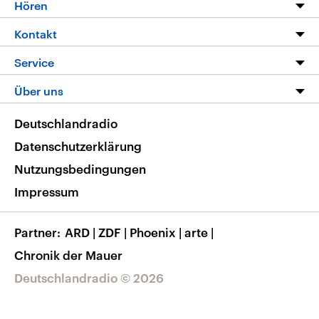
Programm
Hören
Alle Sendungen
Livestream
Kontakt
Die Nachrichten
Audios
Hörerservice
Service
Nachrichtenleicht
Podcasts
Social Media
FAQ
Über uns
Neue Beiträge auf dlf.de
Deutschlandfunk App
Newsletter
Deutschlandradio
Themen-Schwerpunkte
Nachrichten App
Deutschlandradio
Veranstaltungen
Presse
Frequenzen
Datenschutzerklärung
Musikliste
Ausbildung und Karriere
Nutzungsbedingungen
RSS
Transparenz
Impressum
Korrekturen
Barrierefreiheit
Partner
ARD
|
ZDF
|
Phoenix
|
arte
|
Chronik der Mauer
Deutschlandradio © 2026