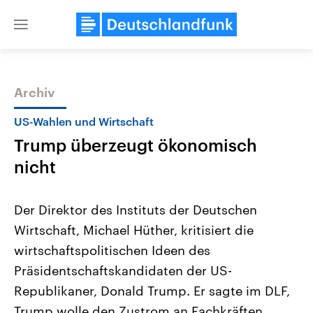
Close
menu
Archiv
Themen
US-Wahlen und Wirtschaft
Trump überzeugt ökonomisch
nicht
Der Direktor des Instituts der Deutschen
Wirtschaft, Michael Hüther, kritisiert die
Landtagswahl Sachsen-Anhalt
USA
wirtschaftspolitischen Ideen des
2026
Aktuelle Beiträge, Analys
Alle Informationen
Hintergründe
Präsidentschaftskandidaten der US-
Sachsen-Anhalt wählt am 6.
Wirtschaftlich und militäri
September 2026 einen neuen
gehören die Vereinigten S
Republikaner, Donald Trump. Er sagte im DLF,
Landtag. Seit 2021 wird das
den mächtigsten Ländern 
Trump wolle den Zustrom an Fachkräften
Bundesland von einer Koalition aus
mit großem Einfluss auf d