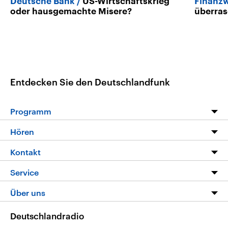
Deutsche Bank
US-Wirtschaftskrieg
Finanzw
oder hausgemachte Misere?
überras
Entdecken Sie den Deutschlandfunk
Programm
Programm
Hören
Alle Sendungen
Livestream
Kontakt
Die Nachrichten
Audios
Hörerservice
Service
Nachrichtenleicht
Podcasts
Social Media
FAQ
Über uns
Neue Beiträge auf dlf.de
Deutschlandfunk App
Newsletter
Deutschlandradio
Themen-Schwerpunkte
Nachrichten App
Deutschlandradio
Veranstaltungen
Presse