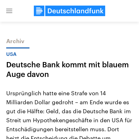
Close
menu
Archiv
Themen
USA
Deutsche Bank kommt mit blauem
Auge davon
Ursprünglich hatte eine Strafe von 14
Milliarden Dollar gedroht – am Ende wurde es
Landtagswahl Sachsen-Anhalt
USA
gut die Hälfte: Geld, das die Deutsche Bank im
2026
Aktuelle Beiträge, Analys
Alle Informationen
Hintergründe
Streit um Hypothekengeschäfte in den USA für
Sachsen-Anhalt wählt am 6.
Wirtschaftlich und militäri
September 2026 einen neuen
gehören die Vereinigten S
Entschädigungen bereitstellen muss. Dort
Landtag. Seit 2021 wird das
den mächtigsten Ländern 
heizt die Entscheidung die Debatte um
Bundesland von einer Koalition aus
mit großem Einfluss auf d