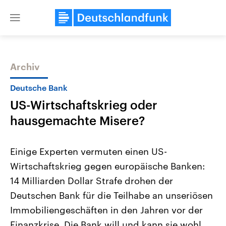
Close
menu
Archiv
Themen
Deutsche Bank
US-Wirtschaftskrieg oder
hausgemachte Misere?
Einige Experten vermuten einen US-
Wirtschaftskrieg gegen europäische Banken:
Landtagswahl Sachsen-Anhalt
USA
14 Milliarden Dollar Strafe drohen der
2026
Aktuelle Beiträge, Analys
Alle Informationen
Hintergründe
Deutschen Bank für die Teilhabe an unseriösen
Sachsen-Anhalt wählt am 6.
Wirtschaftlich und militäri
September 2026 einen neuen
gehören die Vereinigten S
Immobiliengeschäften in den Jahren vor der
Landtag. Seit 2021 wird das
den mächtigsten Ländern 
Finanzkrise. Die Bank will und kann sie wohl
Bundesland von einer Koalition aus
mit großem Einfluss auf d