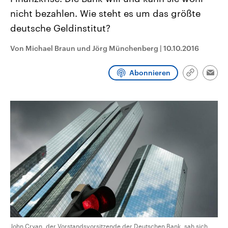
CDU, SPD und FDP regiert.-
aktuelle Weltgeschehen.
nicht bezahlen. Wie steht es um das größte
Umfragen, Prognosen,
Wahlprogramme, aktuelle Berichte
deutsche Geldinstitut?
Sendungen
Programm
Podcasts
und Hintergründe zu den Parteien
und Kandidaten der anstehenden
Wahl.
Von Michael Braun und Jörg Münchenberg
|
10.10.2016
Audio-Archiv
Abonnieren
Link
Emai
kopieren/te
John Cryan, der Vorstandsvorsitzende der Deutschen Bank, sah sich