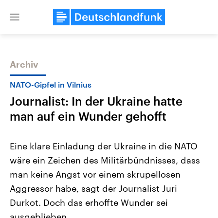
Close
menu
Archiv
Themen
NATO-Gipfel in Vilnius
Journalist: In der Ukraine hatte
man auf ein Wunder gehofft
Eine klare Einladung der Ukraine in die NATO
wäre ein Zeichen des Militärbündnisses, dass
Landtagswahl Sachsen-Anhalt
USA
man keine Angst vor einem skrupellosen
2026
Aktuelle Beiträge, Analys
Alle Informationen
Hintergründe
Aggressor habe, sagt der Journalist Juri
Sachsen-Anhalt wählt am 6.
Wirtschaftlich und militäri
September 2026 einen neuen
gehören die Vereinigten S
Durkot. Doch das erhoffte Wunder sei
Landtag. Seit 2021 wird das
den mächtigsten Ländern 
ausgeblieben.
Bundesland von einer Koalition aus
mit großem Einfluss auf d