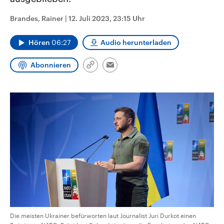
CDU, SPD und FDP regiert.-
aktuelle Weltgeschehen.
Umfragen, Prognosen,
Brandes, Rainer
|
12. Juli 2023, 23:15 Uhr
Wahlprogramme, aktuelle Berichte
Sendungen
Programm
Podcasts
und Hintergründe zu den Parteien
und Kandidaten der anstehenden
Hören
06:27
Audio herunterladen
Wahl.
Audio-Archiv
Abonnieren
Link
Email
kopieren/teilen
Die meisten Ukrainer befürworten laut Journalist Juri Durkot einen