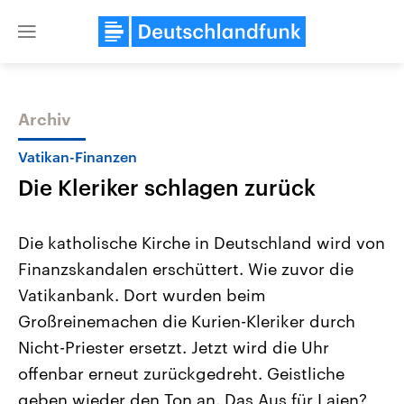
Close
menu
Archiv
Themen
Vatikan-Finanzen
Die Kleriker schlagen zurück
Die katholische Kirche in Deutschland wird von
Finanzskandalen erschüttert. Wie zuvor die
Vatikanbank. Dort wurden beim
Landtagswahl Sachsen-Anhalt
USA
Großreinemachen die Kurien-Kleriker durch
2026
Aktuelle Beiträge, Analys
Alle Informationen
Nicht-Priester ersetzt. Jetzt wird die Uhr
Hintergründe
Sachsen-Anhalt wählt am 6.
Wirtschaftlich und militäri
offenbar erneut zurückgedreht. Geistliche
September 2026 einen neuen
gehören die Vereinigten S
Landtag. Seit 2021 wird das
den mächtigsten Ländern 
geben wieder den Ton an. Das Aus für Laien?
Bundesland von einer Koalition aus
mit großem Einfluss auf d