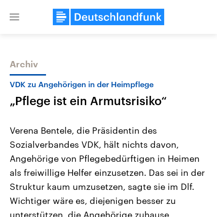
Close
menu
Archiv
Themen
VDK zu Angehörigen in der Heimpflege
„Pflege ist ein Armutsrisiko“
Verena Bentele, die Präsidentin des
Sozialverbandes VDK, hält nichts davon,
Angehörige von Pflegebedürftigen in Heimen
Landtagswahl Sachsen-Anhalt
USA
als freiwillige Helfer einzusetzen. Das sei in der
2026
Aktuelle Beiträge, Analys
Alle Informationen
Struktur kaum umzusetzen, sagte sie im Dlf.
Hintergründe
Sachsen-Anhalt wählt am 6.
Wirtschaftlich und militäri
Wichtiger wäre es, diejenigen besser zu
September 2026 einen neuen
gehören die Vereinigten S
Landtag. Seit 2021 wird das
den mächtigsten Ländern 
unterstützen, die Angehörige zuhause
Bundesland von einer Koalition aus
mit großem Einfluss auf d