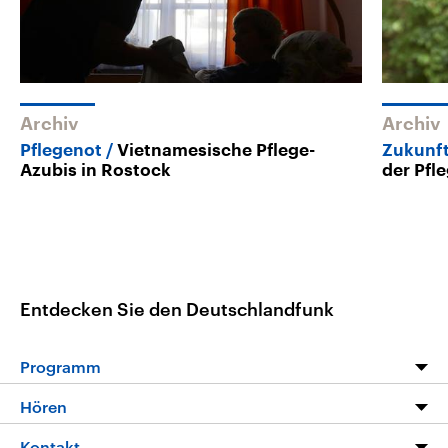
Archiv
Archiv
Pflegenot
Vietnamesische Pflege-
Zukunft
Azubis in Rostock
der Pfl
Entdecken Sie den Deutschlandfunk
Programm
Programm
Hören
Alle Sendungen
Livestream
Kontakt