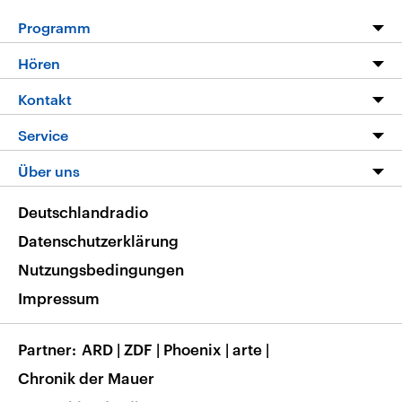
Programm
Programm
Hören
Alle Sendungen
Livestream
Kontakt
Die Nachrichten
Audios
Hörerservice
Service
Nachrichtenleicht
Podcasts
Social Media
FAQ
Über uns
Neue Beiträge auf dlf.de
Deutschlandfunk App
Newsletter
Deutschlandradio
Themen-Schwerpunkte
Nachrichten App
Deutschlandradio
Veranstaltungen
Presse
Frequenzen
Datenschutzerklärung
Musikliste
Ausbildung und Karriere
Nutzungsbedingungen
RSS
Transparenz
Impressum
Korrekturen
Barrierefreiheit
Partner
ARD
|
ZDF
|
Phoenix
|
arte
|
Chronik der Mauer