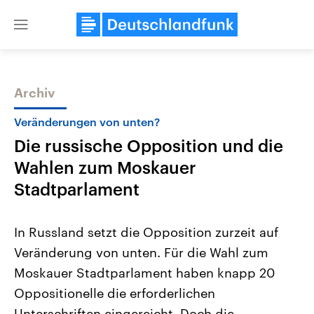
Close
menu
Archiv
Themen
Veränderungen von unten?
Die russische Opposition und die
Wahlen zum Moskauer
Stadtparlament
In Russland setzt die Opposition zurzeit auf
Landtagswahl Sachsen-Anhalt
USA
Veränderung von unten. Für die Wahl zum
2026
Aktuelle Beiträge, Analys
Alle Informationen
Hintergründe
Moskauer Stadtparlament haben knapp 20
Sachsen-Anhalt wählt am 6.
Wirtschaftlich und militäri
September 2026 einen neuen
gehören die Vereinigten S
Oppositionelle die erforderlichen
Landtag. Seit 2021 wird das
den mächtigsten Ländern 
Bundesland von einer Koalition aus
Unterschriften eingereicht. Doch die
mit großem Einfluss auf d