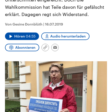
CDU, SPD und FDP regiert.-
aktuelle Weltgeschehen.
Wahlkommission hat Teile davon für gefälscht
Umfragen, Prognosen,
Wahlprogramme, aktuelle Berichte
erklärt. Dagegen regt sich Widerstand.
Sendungen
Programm
Podcasts
und Hintergründe zu den Parteien
und Kandidaten der anstehenden
Wahl.
Von Gesine Dornblüth
|
16.07.2019
Audio-Archiv
Hören
04:55
Audio herunterladen
Abonnieren
Link
Email
kopieren/teilen