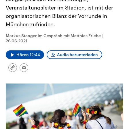
CDU, SPD und FDP regiert.-
aktuelle Weltgeschehen.
Veranstaltungsleiter im Stadion, ist mit der
Umfragen, Prognosen,
Wahlprogramme, aktuelle Berichte
organisatorischen Bilanz der Vorrunde in
Sendungen
Programm
Podcasts
und Hintergründe zu den Parteien
und Kandidaten der anstehenden
München zufrieden.
Wahl.
Audio-Archiv
Markus Stenger im Gespräch mit Matthias Friebe
|
26.06.2021
Hören
12:44
Audio herunterladen
Link
Email
kopieren/teilen