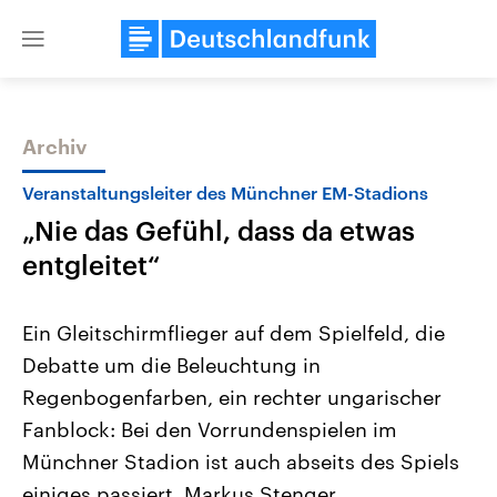
Close
menu
Archiv
Themen
Veranstaltungsleiter des Münchner EM-Stadions
„Nie das Gefühl, dass da etwas
entgleitet“
Ein Gleitschirmflieger auf dem Spielfeld, die
Debatte um die Beleuchtung in
Landtagswahl Sachsen-Anhalt
USA
Regenbogenfarben, ein rechter ungarischer
2026
Aktuelle Beiträge, Analys
Alle Informationen
Hintergründe
Fanblock: Bei den Vorrundenspielen im
Sachsen-Anhalt wählt am 6.
Wirtschaftlich und militäri
September 2026 einen neuen
gehören die Vereinigten S
Münchner Stadion ist auch abseits des Spiels
Landtag. Seit 2021 wird das
den mächtigsten Ländern 
einiges passiert. Markus Stenger,
Bundesland von einer Koalition aus
mit großem Einfluss auf d