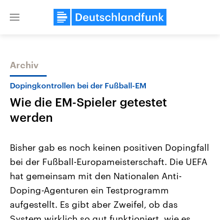
Close
menu
Archiv
Themen
Dopingkontrollen bei der Fußball-EM
Wie die EM-Spieler getestet
werden
Bisher gab es noch keinen positiven Dopingfall
bei der Fußball-Europameisterschaft. Die UEFA
Landtagswahl Sachsen-Anhalt
USA
hat gemeinsam mit den Nationalen Anti-
2026
Aktuelle Beiträge, Analys
Alle Informationen
Hintergründe
Doping-Agenturen ein Testprogramm
Sachsen-Anhalt wählt am 6.
Wirtschaftlich und militäri
September 2026 einen neuen
gehören die Vereinigten S
aufgestellt. Es gibt aber Zweifel, ob das
Landtag. Seit 2021 wird das
den mächtigsten Ländern 
System wirklich so gut funktioniert, wie es
Bundesland von einer Koalition aus
mit großem Einfluss auf d