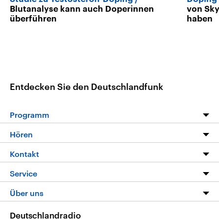
Blutanalyse kann auch Doperinnen
von Sky
überführen
haben
Entdecken Sie den Deutschlandfunk
Programm
Programm
Hören
Alle Sendungen
Livestream
Kontakt
Die Nachrichten
Audios
Hörerservice
Service
Nachrichtenleicht
Podcasts
Social Media
FAQ
Über uns
Neue Beiträge auf dlf.de
Deutschlandfunk App
Newsletter
Deutschlandradio
Themen-Schwerpunkte
Nachrichten App
Deutschlandradio