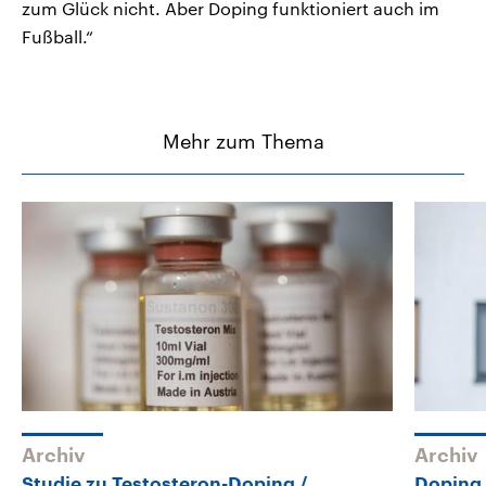
zum Glück nicht. Aber Doping funktioniert auch im
Fußball.“
Mehr zum Thema
Archiv
Archiv
Studie zu Testosteron-Doping
Doping