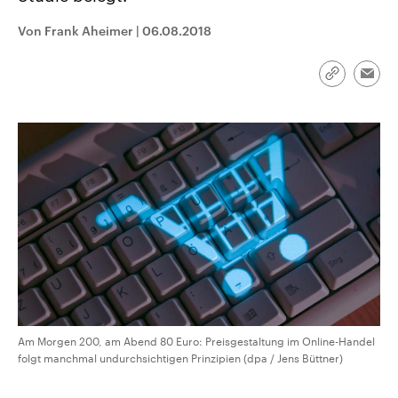
CDU, SPD und FDP regiert.-
aktuelle Weltgeschehen.
Umfragen, Prognosen,
Von Frank Aheimer
|
06.08.2018
Wahlprogramme, aktuelle Berichte
Sendungen
Programm
Podcasts
und Hintergründe zu den Parteien
und Kandidaten der anstehenden
Link
Wahl.
Emai
kopieren/te
Audio-Archiv
Am Morgen 200, am Abend 80 Euro: Preisgestaltung im Online-Handel
folgt manchmal undurchsichtigen Prinzipien (dpa / Jens Büttner)