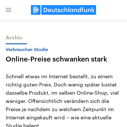
Close
menu
Archiv
Themen
Verbraucher-Studie
Online-Preise schwanken stark
Schnell etwas im Internet bestellt, zu einem
richtig guten Preis. Doch wenig später kostet
dasselbe Produkt, im selben Online-Shop, viel
Landtagswahl Sachsen-Anhalt
USA
weniger. Offensichtlich verändern sich die
2026
Aktuelle Beiträge, Analys
Alle Informationen
Preise je nachdem zu welchem Zeitpunkt im
Hintergründe
Sachsen-Anhalt wählt am 6.
Wirtschaftlich und militäri
Internet eingekauft wird – wie eine aktuelle
September 2026 einen neuen
gehören die Vereinigten S
Landtag. Seit 2021 wird das
den mächtigsten Ländern 
Studie belegt.
Bundesland von einer Koalition aus
mit großem Einfluss auf d