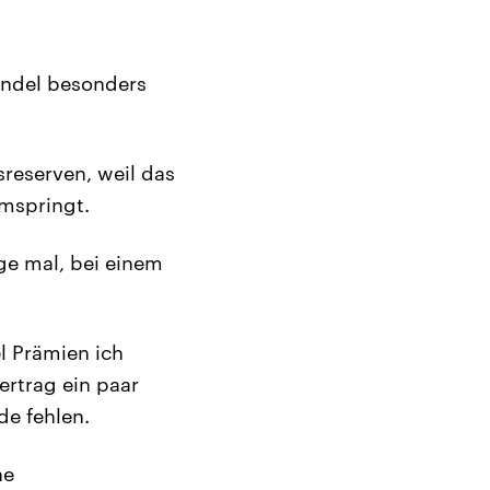
ündel besonders
reserven, weil das
umspringt.
age mal, bei einem
l Prämien ich
ertrag ein paar
de fehlen.
ne