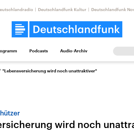
eutschlandradio
Deutschlandfunk Kultur
Deutschlandfunk No
rogramm
Podcasts
Audio-Archiv
Wirtschaft
Wissen
Kultur
Europa
Gesellschaf
/
"Lebensversicherung wird noch unattraktiver"
hützer
rsicherung wird noch unattra
Nahostkonflikt
Iran
le Beiträge,
Aktuelle Lage und
Aktuelle Lage und