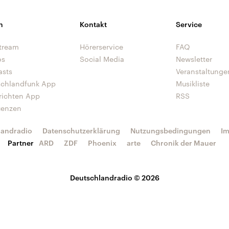
n
Kontakt
Service
tream
Hörerservice
FAQ
os
Social Media
Newsletter
asts
Veranstaltunge
schlandfunk App
Musikliste
richten App
RSS
uenzen
landradio
Datenschutzerklärung
Nutzungsbedingungen
I
Partner
ARD
ZDF
Phoenix
arte
Chronik der Mauer
Deutschlandradio © 2026