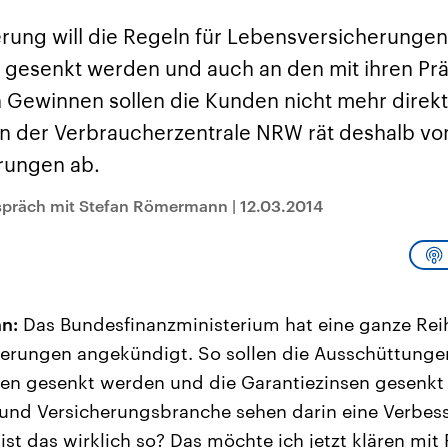
sen und
Hintergründe
Hintergründe
Der Überfall der
Der Iran – seit der
rgründe
rung will die Regeln für Lebensversicherungen
haftlich und
palästinensischen
Islamischen Revolu
risch gehören die
Terrororganisation
1979 auch Islamisc
ll gesenkt werden und auch an den mit ihren Pr
igten Staaten zu
Hamas im Oktober 2023
Republik Iran – ist e
ächtigsten
auf Israel hat in der
von einem
n Gewinnen sollen die Kunden nicht mehr direkt
n der Erde, mit
Region wieder die
Religionsführer auto
 Einfluss auf das
Gewalt entfacht. Israel
regierter Staat im 
on der Verbraucherzentrale NRW rät deshalb vo
le Weltgeschehen.
möchte die Hamas
Osten. Eine Feindsc
zerstören. Diese wird wie
zu Israel und zu de
rungen ab.
die Hisbollah im Libanon
ist fest in der
vom Iran unterstützt.
Staatsideologie
verankert.
espräch mit Stefan Römermann
|
12.03.2014
n:
Das Bundesfinanzministerium hat eine ganze Re
herungen angekündigt. So sollen die Ausschüttung
en gesenkt werden und die Garantiezinsen gesenkt
und Versicherungsbranche sehen darin eine Verbess
ist das wirklich so? Das möchte ich jetzt klären mit