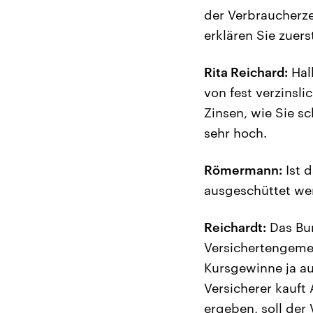
der Verbraucherze
erklären Sie zuer
Rita Reichard:
Hal
von fest verzinsl
Zinsen, wie Sie s
sehr hoch.
Römermann:
Ist d
ausgeschüttet we
Reichardt:
Das Bun
Versichertengemei
Kursgewinne ja a
Versicherer kauf
ergeben, soll der