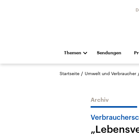
D
Themen
Sendungen
P
Die Nachrichten
Politik
/
Startseite
Umwelt und Verbraucher
Hörspiel und Feature
Musik
Archiv
Verbrauchersc
„Lebensve
Landtagswahl Sachsen-
USA
Anhalt 2026
Aktuel