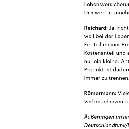
Lebensversicherun
Das wird ja zuneh
Reichard:
Ja, rich
weil bei der Lebe
Ein Teil meiner P
Kostenanteil und e
nur ein kleiner A
Produkt ist dadur
immer zu trennen
Römermann:
Viel
Verbraucherzentra
Äußerungen unser
Deutschlandfunk/D