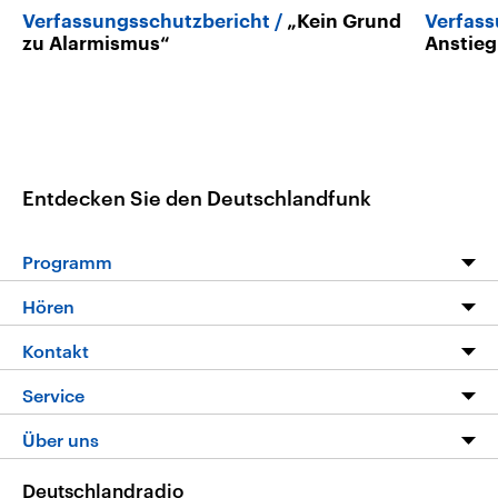
Verfassungsschutzbericht
„Kein Grund
Verfass
zu Alarmismus“
Anstieg
Entdecken Sie den Deutschlandfunk
Programm
Programm
Hören
Alle Sendungen
Livestream
Kontakt
Die Nachrichten
Audios
Hörerservice
Service
Nachrichtenleicht
Podcasts
Social Media
FAQ
Über uns
Neue Beiträge auf dlf.de
Deutschlandfunk App
Newsletter
Deutschlandradio
Themen-Schwerpunkte
Nachrichten App
Deutschlandradio