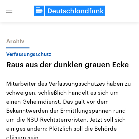
Close
menu
Archiv
Themen
Verfassungsschutz
Raus aus der dunklen grauen Ecke
Mitarbeiter des Verfassungsschutzes haben zu
schweigen, schließlich handelt es sich um
einen Geheimdienst. Das galt vor dem
Landtagswahl Sachsen-Anhalt
USA
Bekanntwerden der Ermittlungspannen rund
2026
Aktuelle Beiträge, Analys
Alle Informationen
um die NSU-Rechtsterroristen. Jetzt soll sich
Hintergründe
Sachsen-Anhalt wählt am 6.
Wirtschaftlich und militäri
einiges ändern: Plötzlich soll die Behörde
September 2026 einen neuen
gehören die Vereinigten S
Landtag. Seit 2021 wird das
den mächtigsten Ländern 
gläsern sein.
Bundesland von einer Koalition aus
mit großem Einfluss auf d