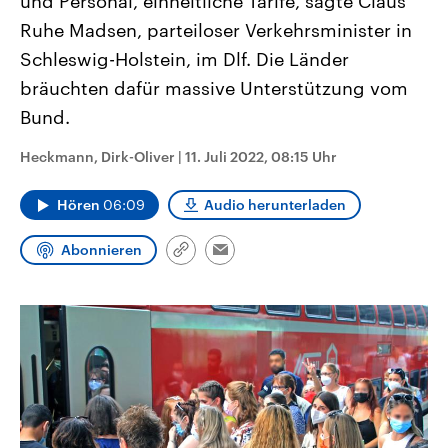
und Personal, einheitliche Tarife, sagte Claus
CDU, SPD und FDP regiert.-
aktuelle Weltgeschehen.
Ruhe Madsen, parteiloser Verkehrsminister in
Umfragen, Prognosen,
Wahlprogramme, aktuelle Berichte
Schleswig-Holstein, im Dlf. Die Länder
Sendungen
Programm
Podcasts
und Hintergründe zu den Parteien
und Kandidaten der anstehenden
bräuchten dafür massive Unterstützung vom
Wahl.
Audio-Archiv
Bund.
Heckmann, Dirk-Oliver
|
11. Juli 2022, 08:15 Uhr
Hören
06:09
Audio herunterladen
Abonnieren
Link
Email
kopieren/teilen