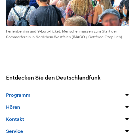
Ferienbeginn und 9-Euro-Ticket: Menschenmassen zum Start der
Sommerferein in Nordrhein-Westfalen (IMAGO / Gottfried Czepluch)
Entdecken Sie den Deutschlandfunk
Programm
Programm
Hören
Alle Sendungen
Livestream
Kontakt
Die Nachrichten
Audios
Hörerservice
Service
Nachrichtenleicht