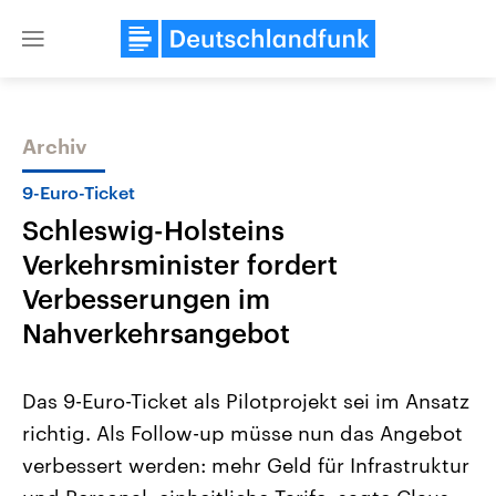
Close
menu
Archiv
Themen
9-Euro-Ticket
Schleswig-Holsteins
Verkehrsminister fordert
Verbesserungen im
Nahverkehrsangebot
Landtagswahl Sachsen-Anhalt
USA
Das 9-Euro-Ticket als Pilotprojekt sei im Ansatz
2026
Aktuelle Beiträge, Analys
Alle Informationen
Hintergründe
richtig. Als Follow-up müsse nun das Angebot
Sachsen-Anhalt wählt am 6.
Wirtschaftlich und militäri
September 2026 einen neuen
gehören die Vereinigten S
verbessert werden: mehr Geld für Infrastruktur
Landtag. Seit 2021 wird das
den mächtigsten Ländern 
Bundesland von einer Koalition aus
mit großem Einfluss auf d