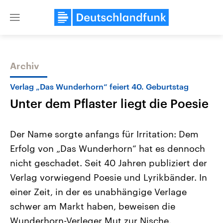
Close
menu
Archiv
Themen
Verlag „Das Wunderhorn“ feiert 40. Geburtstag
Unter dem Pflaster liegt die Poesie
Der Name sorgte anfangs für Irritation: Dem
Erfolg von „Das Wunderhorn“ hat es dennoch
nicht geschadet. Seit 40 Jahren publiziert der
USA
Nahostkonflikt
Verlag vorwiegend Poesie und Lyrikbänder. In
Aktuelle Beiträge, Analysen und
Aktuelle Lage und Hinter
Der Überfall der palästine
Hintergründe
einer Zeit, in der es unabhängige Verlage
Wirtschaftlich und militärisch
Terrororganisation Hamas
schwer am Markt haben, beweisen die
gehören die Vereinigten Staaten zu
Oktober 2023 auf Israel ha
den mächtigsten Ländern der Erde,
Region wieder die Gewalt 
Wunderhorn-Verleger Mut zur Nische.
mit großem Einfluss auf das
Israel möchte die Hamas z