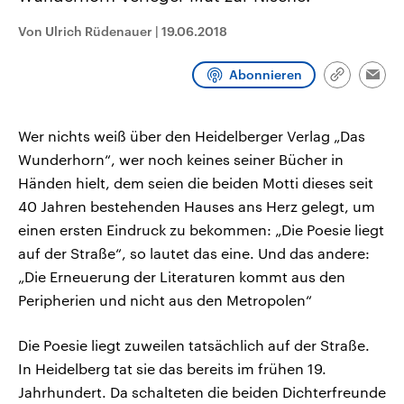
aktuelle Weltgeschehen.
Diese wird wie die Hisboll
Libanon vom Iran unterstüt
Von Ulrich Rüdenauer
|
19.06.2018
Sendungen
Programm
Podcasts
Abonnieren
Link
Emai
kopieren/te
Audio-Archiv
Wer nichts weiß über den Heidelberger Verlag „Das
Wunderhorn“, wer noch keines seiner Bücher in
Händen hielt, dem seien die beiden Motti dieses seit
40 Jahren bestehenden Hauses ans Herz gelegt, um
einen ersten Eindruck zu bekommen: „Die Poesie liegt
auf der Straße“, so lautet das eine. Und das andere:
„Die Erneuerung der Literaturen kommt aus den
Peripherien und nicht aus den Metropolen“
Die Poesie liegt zuweilen tatsächlich auf der Straße.
In Heidelberg tat sie das bereits im frühen 19.
Jahrhundert. Da schalteten die beiden Dichterfreunde