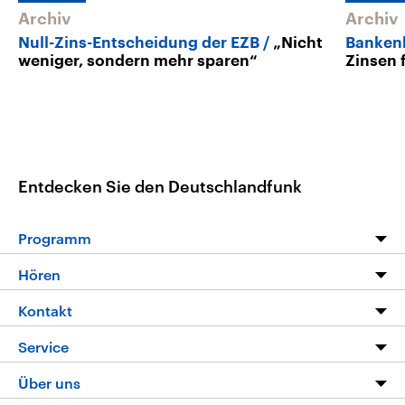
Archiv
Archiv
Null-Zins-Entscheidung der EZB
„Nicht
Bankenk
weniger, sondern mehr sparen“
Zinsen 
Entdecken Sie den Deutschlandfunk
Programm
Programm
Hören
Alle Sendungen
Livestream
Kontakt
Die Nachrichten
Audios
Hörerservice
Service
Nachrichtenleicht
Podcasts
Social Media
FAQ
Über uns
Neue Beiträge auf dlf.de
Deutschlandfunk App