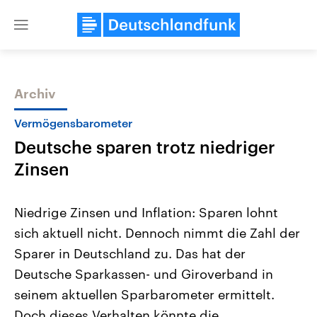
Close
menu
Archiv
Themen
Vermögensbarometer
Deutsche sparen trotz niedriger
Zinsen
Niedrige Zinsen und Inflation: Sparen lohnt
sich aktuell nicht. Dennoch nimmt die Zahl der
Landtagswahl Sachsen-Anhalt
USA
Sparer in Deutschland zu. Das hat der
2026
Aktuelle Beiträge, Analys
Alle Informationen
Hintergründe
Deutsche Sparkassen- und Giroverband in
Sachsen-Anhalt wählt am 6.
Wirtschaftlich und militäri
September 2026 einen neuen
gehören die Vereinigten S
seinem aktuellen Sparbarometer ermittelt.
Landtag. Seit 2021 wird das
den mächtigsten Ländern 
Doch dieses Verhalten könnte die
Bundesland von einer Koalition aus
mit großem Einfluss auf d