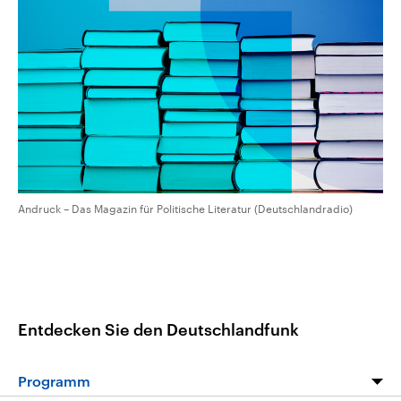
CDU, SPD und FDP regiert.-
aktuelle Weltgeschehen.
Umfragen, Prognosen,
Wahlprogramme, aktuelle Berichte
Sendungen
Programm
Podcasts
und Hintergründe zu den Parteien
und Kandidaten der anstehenden
Wahl.
Audio-Archiv
Andruck – Das Magazin für Politische Literatur (Deutschlandradio)
Entdecken Sie den Deutschlandfunk
Programm