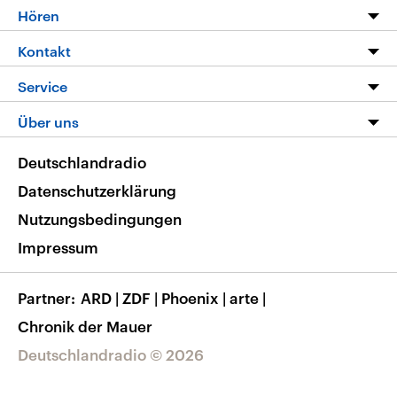
Programm
Hören
Alle Sendungen
Livestream
Kontakt
Die Nachrichten
Audios
Hörerservice
Service
Nachrichtenleicht
Podcasts
Social Media
FAQ
Über uns
Neue Beiträge auf dlf.de
Deutschlandfunk App
Newsletter
Deutschlandradio
Themen-Schwerpunkte
Nachrichten App
Deutschlandradio
Veranstaltungen
Presse
Frequenzen
Datenschutzerklärung
Musikliste
Ausbildung und Karriere
Nutzungsbedingungen
RSS
Transparenz
Impressum
Korrekturen
Barrierefreiheit
Partner
ARD
|
ZDF
|
Phoenix
|
arte
|
Chronik der Mauer
Deutschlandradio © 2026