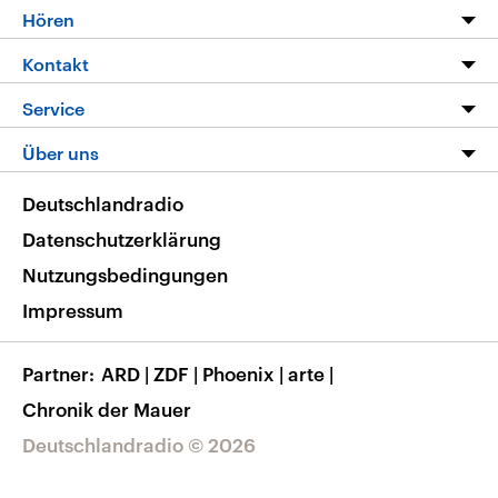
Programm
Hören
Alle Sendungen
Livestream
Kontakt
Die Nachrichten
Audios
Hörerservice
Service
Nachrichtenleicht
Podcasts
Social Media
FAQ
Über uns
Neue Beiträge auf dlf.de
Deutschlandfunk App
Newsletter
Deutschlandradio
Themen-Schwerpunkte
Nachrichten App
Deutschlandradio
Veranstaltungen
Presse
Frequenzen
Datenschutzerklärung
Musikliste
Ausbildung und Karriere
Nutzungsbedingungen
RSS
Transparenz
Impressum
Korrekturen
Barrierefreiheit
Partner
ARD
|
ZDF
|
Phoenix
|
arte
|
Chronik der Mauer
Deutschlandradio © 2026