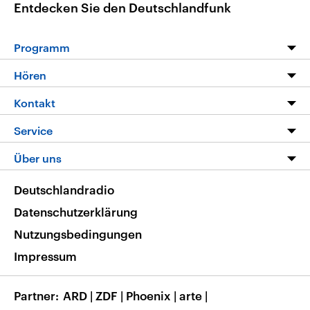
Entdecken Sie den Deutschlandfunk
Programm
Programm
Hören
Alle Sendungen
Livestream
Kontakt
Die Nachrichten
Audios
Hörerservice
Service
Nachrichtenleicht
Podcasts
Social Media
FAQ
Über uns
Neue Beiträge auf dlf.de
Deutschlandfunk App
Newsletter
Deutschlandradio
Themen-Schwerpunkte
Nachrichten App
Deutschlandradio
Veranstaltungen
Presse
Frequenzen
Datenschutzerklärung
Musikliste
Ausbildung und Karriere
Nutzungsbedingungen
RSS
Transparenz
Impressum
Korrekturen
Barrierefreiheit
Partner
ARD
|
ZDF
|
Phoenix
|
arte
|