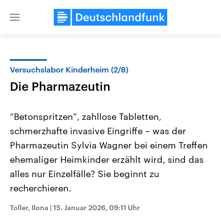
Close
menu
Versuchslabor Kinderheim (2/8)
Themen
Die Pharmazeutin
“Betonspritzen”, zahllose Tabletten,
schmerzhafte invasive Eingriffe – was der
Pharmazeutin Sylvia Wagner bei einem Treffen
ehemaliger Heimkinder erzählt wird, sind das
alles nur Einzelfälle? Sie beginnt zu
Landtagswahl Sachsen-Anhalt
USA
2026
Aktuelle Beiträge, Analys
recherchieren.
Alle Informationen
Hintergründe
Sachsen-Anhalt wählt am 6.
Wirtschaftlich und militäri
September 2026 einen neuen
gehören die Vereinigten S
Toller, Ilona
|
15. Januar 2026, 09:11 Uhr
Landtag. Seit 2021 wird das
den mächtigsten Ländern 
Bundesland von einer Koalition aus
mit großem Einfluss auf d