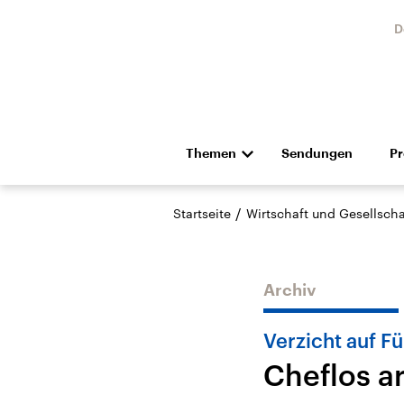
D
Themen
Sendungen
P
Die Nachrichten
Politik
/
Startseite
Wirtschaft und Gesellscha
Hörspiel und Feature
Musik
Archiv
Verzicht auf F
Cheflos a
Landtagswahl Sachsen-
USA
Anhalt 2026
Aktuel