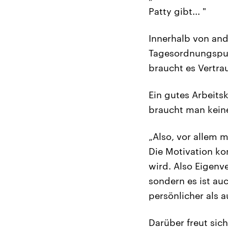
Patty gibt... "
Innerhalb von and
Tagesordnungspun
braucht es Vertra
Ein gutes Arbeits
braucht man keine
„Also, vor allem 
Die Motivation ko
wird. Also Eigenve
sondern es ist au
persönlicher als a
Darüber freut sic