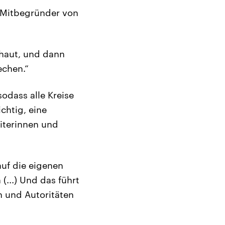
t Mitbegründer von
chaut, und dann
echen.“
sodass alle Kreise
chtig, eine
eiterinnen und
uf die eigenen
(...) Und das führt
n und Autoritäten