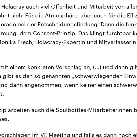
Holacray auch viel Offenheit und Mitarbeit von allen
ohnt sich: Für die Atmosphäre, aber auch für die Effi
erade bei der Entscheidungsfindung. Denn die funk
mmung, dem Consent-Prinzip. Das klingt furchtbar ko
 Monika Frech, Holacracy-Expertin und Mitverfasseri
it einem konkreten Vorschlag an, (...) und dann gi
 gibt es den so genannten „schwerwiegenden Einwa
sind dann angenommen, wenn keiner einen schwer
t.
ip arbeiten auch die Soulbottles-Mitarbeiterinnen b
ses.
 vorschlagen im VE Meeting und falls es dann noch 