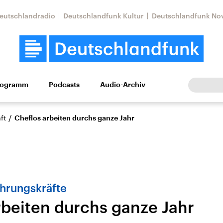
eutschlandradio
Deutschlandfunk Kultur
Deutschlandfunk No
rogramm
Podcasts
Audio-Archiv
Wirtschaft
Wissen
Kultur
Europa
Gesellschaf
/
ft
Cheflos arbeiten durchs ganze Jahr
ührungskräfte
rbeiten durchs ganze Jahr
Nahostkonflikt
Iran
le Beiträge,
Aktuelle Lage und
Aktuelle Lage und