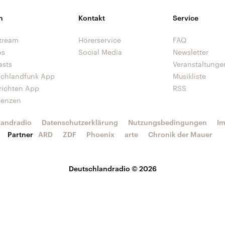
n
Kontakt
Service
tream
Hörerservice
FAQ
os
Social Media
Newsletter
asts
Veranstaltunge
schlandfunk App
Musikliste
richten App
RSS
uenzen
landradio
Datenschutzerklärung
Nutzungsbedingungen
I
Partner
ARD
ZDF
Phoenix
arte
Chronik der Mauer
Deutschlandradio © 2026