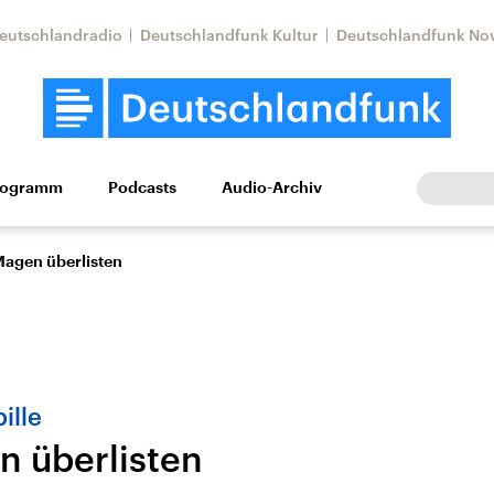
eutschlandradio
Deutschlandfunk Kultur
Deutschlandfunk No
rogramm
Podcasts
Audio-Archiv
Wirtschaft
Wissen
Kultur
Europa
Gesellschaf
agen überlisten
ille
 überlisten
Nahostkonflikt
Iran
le Beiträge,
Aktuelle Lage und
Aktuelle Lage und