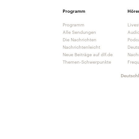
Programm
Höre
Programm
Lives
Alle Sendungen
Audi
Die Nachrichten
Podc
Nachrichtenleicht
Deut
Neue Beiträge auf dlf.de
Nach
Themen-Schwerpunkte
Freq
Deutsch