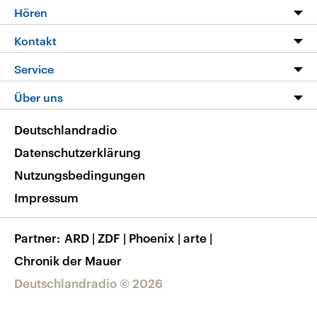
Programm
Hören
Alle Sendungen
Livestream
Kontakt
Die Nachrichten
Audios
Hörerservice
Service
Nachrichtenleicht
Podcasts
Social Media
FAQ
Über uns
Neue Beiträge auf dlf.de
Deutschlandfunk App
Newsletter
Deutschlandradio
Themen-Schwerpunkte
Nachrichten App
Deutschlandradio
Veranstaltungen
Presse
Frequenzen
Datenschutzerklärung
Musikliste
Ausbildung und Karriere
Nutzungsbedingungen
RSS
Transparenz
Impressum
Korrekturen
Barrierefreiheit
Partner
ARD
|
ZDF
|
Phoenix
|
arte
|
Chronik der Mauer
Deutschlandradio © 2026