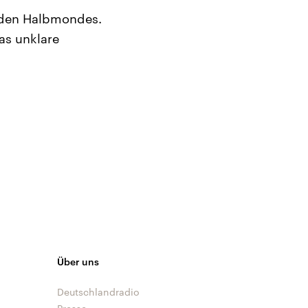
nden Halbmondes.
as unklare
Über uns
Deutschlandradio