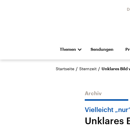
D
Themen
Sendungen
P
Die Nachrichten
Politik
/
/
Startseite
Sternzeit
Unklares Bild
Hörspiel und Feature
Musik
Archiv
Vielleicht „nur
Unklares 
Landtagswahl Sachsen-
USA
Anhalt 2026
Aktuel