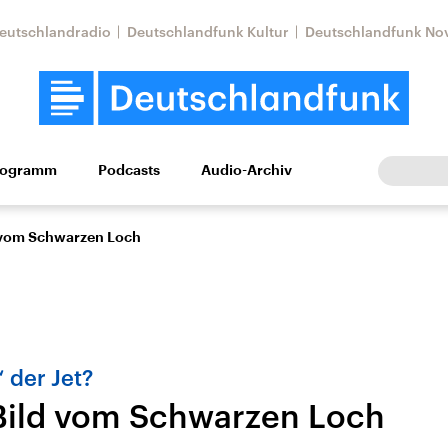
eutschlandradio
Deutschlandfunk Kultur
Deutschlandfunk No
rogramm
Podcasts
Audio-Archiv
Wirtschaft
Wissen
Kultur
Europa
Gesellschaf
 vom Schwarzen Loch
“ der Jet?
Bild vom Schwarzen Loch
Nahostkonflikt
Iran
le Beiträge,
Aktuelle Lage und
Aktuelle Lage und