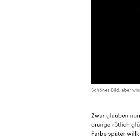
Schönes Bild, aber wis
Zwar glauben nun
orange-rötlich g
Farbe später willk