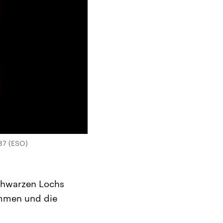
87 (ESO)
chwarzen Lochs
ommen und die