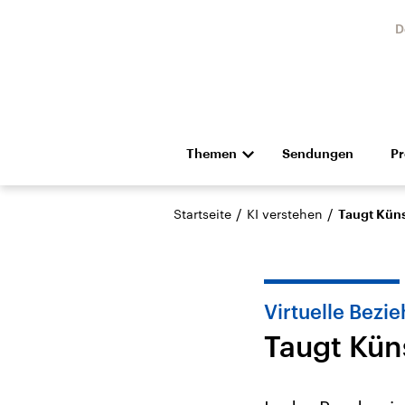
D
Themen
Sendungen
P
Die Nachrichten
Politik
/
/
Startseite
KI verstehen
Taugt Küns
Hörspiel und Feature
Musik
Virtuelle Bezi
Taugt Küns
Landtagswahl Sachsen-
USA
Anhalt 2026
Aktuel