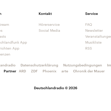
n
Kontakt
Service
tream
Hörerservice
FAQ
os
Social Media
Newsletter
asts
Veranstaltunge
schlandfunk App
Musikliste
richten App
RSS
uenzen
landradio
Datenschutzerklärung
Nutzungsbedingungen
I
Partner
ARD
ZDF
Phoenix
arte
Chronik der Mauer
Deutschlandradio © 2026