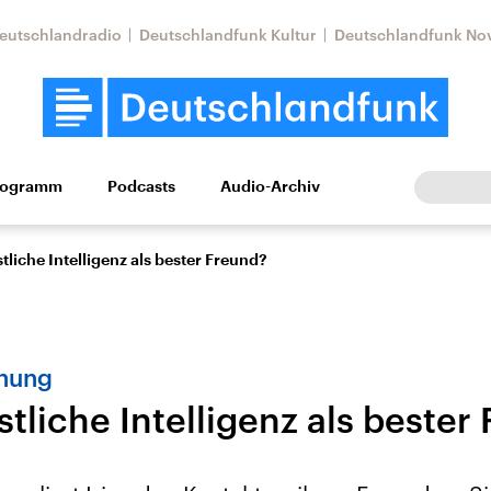
eutschlandradio
Deutschlandfunk Kultur
Deutschlandfunk No
rogramm
Podcasts
Audio-Archiv
Wirtschaft
Wissen
Kultur
Europa
Gesellschaf
tliche Intelligenz als bester Freund?
ehung
tliche Intelligenz als bester
Nahostkonflikt
Iran
le Beiträge,
Aktuelle Lage und
Aktuelle Lage und