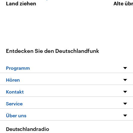
Land ziehen
Alte üb
Entdecken Sie den Deutschlandfunk
Programm
Programm
Hören
Alle Sendungen
Livestream
Kontakt
Die Nachrichten
Audios
Hörerservice
Service
Nachrichtenleicht
Podcasts
Social Media
FAQ
Über uns
Neue Beiträge auf dlf.de
Deutschlandfunk App
Newsletter
Deutschlandradio
Themen-Schwerpunkte
Nachrichten App
Deutschlandradio
Veranstaltungen