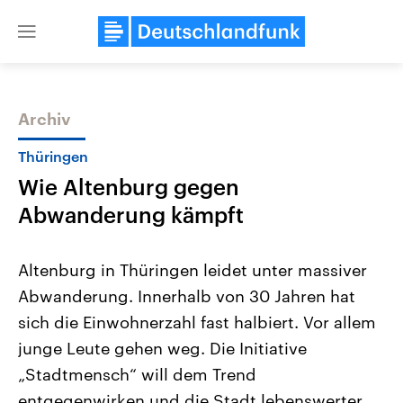
Close
menu
Archiv
Themen
Thüringen
Wie Altenburg gegen
Abwanderung kämpft
Altenburg in Thüringen leidet unter massiver
Abwanderung. Innerhalb von 30 Jahren hat
Landtagswahl Sachsen-Anhalt
USA
sich die Einwohnerzahl fast halbiert. Vor allem
2026
Aktuelle Beiträge, Analys
Alle Informationen
Hintergründe
junge Leute gehen weg. Die Initiative
Sachsen-Anhalt wählt am 6.
Wirtschaftlich und militäri
September 2026 einen neuen
gehören die Vereinigten S
„Stadtmensch“ will dem Trend
Landtag. Seit 2021 wird das
den mächtigsten Ländern 
entgegenwirken und die Stadt lebenswerter
Bundesland von einer Koalition aus
mit großem Einfluss auf d