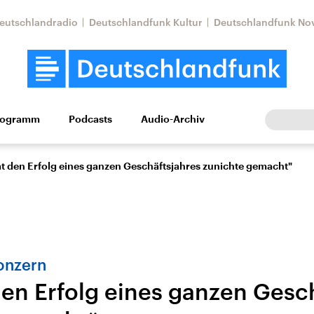
eutschlandradio
Deutschlandfunk Kultur
Deutschlandfunk No
rogramm
Podcasts
Audio-Archiv
Wirtschaft
Wissen
Kultur
Europa
Gesellschaf
at den Erfolg eines ganzen Geschäftsjahres zunichte gemacht"
onzern
den Erfolg eines ganzen Gesc
Nahostkonflikt
Iran
le Beiträge,
Aktuelle Lage und
Aktuelle Lage und