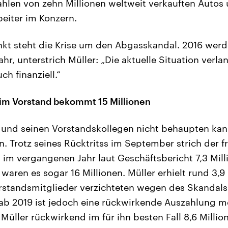
ahlen von zehn Millionen weltweit verkauften Autos 
beiter im Konzern.
kt steht die Krise um den Abgasskandal. 2016 werd
hr, unterstrich Müller: „Die aktuelle Situation verlan
ch finanziell.“
 im Vorstand bekommt 15 Millionen
nd seinen Vorstandskollegen nicht behaupten kann,
 Trotz seines Rücktritss im September strich der 
 im vergangenen Jahr laut Geschäftsbericht 7,3 Mill
 waren es sogar 16 Millionen. Müller erhielt rund 3,9 
orstandsmitglieder verzichteten wegen des Skandals a
b 2019 ist jedoch eine rückwirkende Auszahlung mö
üller rückwirkend im für ihn besten Fall 8,6 Millio