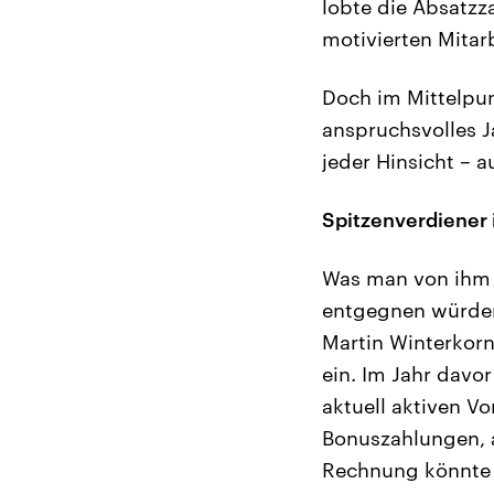
lobte die Absatzz
motivierten Mitar
Doch im Mittelpun
anspruchsvolles Ja
jeder Hinsicht – au
Spitzenverdiener
Was man von ihm u
entgegnen würden.
Martin Winterkorn
ein. Im Jahr davor
aktuell aktiven V
Bonuszahlungen, a
Rechnung könnte M