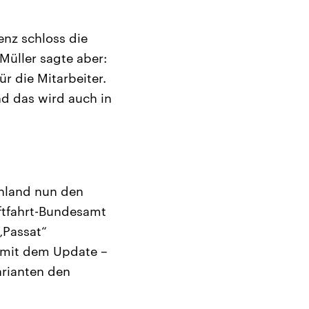
enz schloss die
Müller sagte aber:
r die Mitarbeiter.
 das wird auch in
chland nun den
aftfahrt-Bundesamt
„Passat“
n mit dem Update –
arianten den