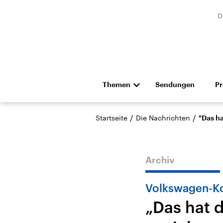
D
Themen
Sendungen
P
Die Nachrichten
Politik
/
/
Startseite
Die Nachrichten
"Das h
Hörspiel und Feature
Musik
Archiv
Volkswagen-K
„Das hat 
Landtagswahl Sachsen-
USA
Anhalt 2026
Aktuel