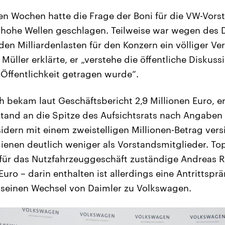
n Wochen hatte die Frage der Boni für die VW-Vorst
t hohe Wellen geschlagen. Teilweise war wegen des 
den Milliardenlasten für den Konzern ein völliger Ve
üller erklärte, er „verstehe die öffentliche Diskussi
 Öffentlichkeit getragen wurde“.
h bekam laut Geschäftsbericht 2,9 Millionen Euro, er
tand an die Spitze des Aufsichtsrats nach Angaben
dern mit einem zweistelligen Millionen-Betrag versi
dienen deutlich weniger als Vorstandsmitglieder. To
für das Nutzfahrzeuggeschäft zuständige Andreas R
Euro – darin enthalten ist allerdings eine Antrittspr
r seinen Wechsel von Daimler zu Volkswagen.