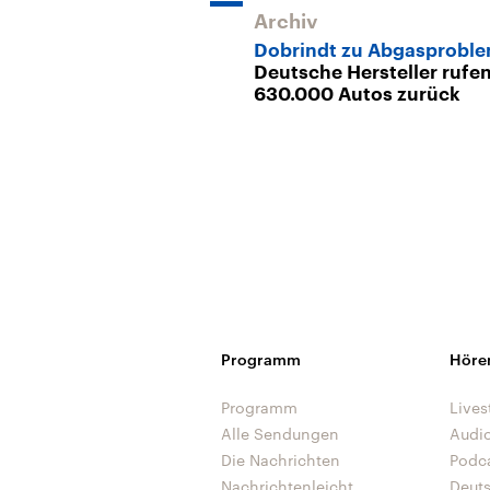
Archiv
Dobrindt zu Abgasprobl
Deutsche Hersteller rufe
630.000 Autos zurück
Programm
Höre
Programm
Lives
Alle Sendungen
Audi
Die Nachrichten
Podc
Nachrichtenleicht
Deut