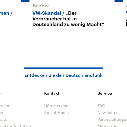
Archiv
emen
VW-Skandal
„Der
n
Verbraucher hat in
Deutschland zu wenig Macht“
Entdecken Sie den Deutschlandfunk
n
Kontakt
Service
tream
Hörerservice
FAQ
os
Social Media
Newsletter
asts
Veranstaltunge
schlandfunk App
Musikliste