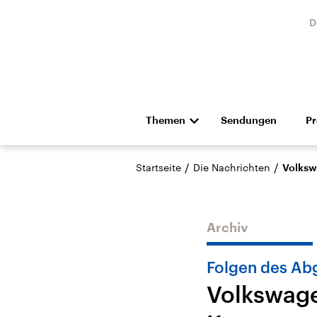
D
Themen
Sendungen
P
Die Nachrichten
Politik
/
/
Startseite
Die Nachrichten
Volksw
Hörspiel und Feature
Musik
Archiv
Folgen des Ab
Volkswage
Landtagswahl Sachsen-
USA
Anhalt 2026
Aktuel