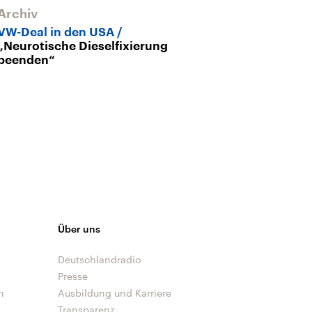
Archiv
Archiv
VW-Deal in den USA
VW-Abgasskan
„Neurotische Dieselfixierung
amerikanisch
beenden“
Über uns
Deutschlandradio
Presse
n
Ausbildung und Karriere
Transparenz