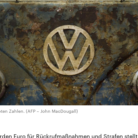
 roten Zahlen. (AFP – John MacDougall)
iarden Euro für Rückrufmaßnahmen und Strafen stell