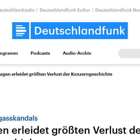
eutschlandradio
Deutschlandfunk Kultur
Deutschlandfunk No
rogramm
Podcasts
Audio-Archiv
Wirtschaft
Wissen
Kultur
Europa
Gesellschaf
agen erleidet größten Verlust der Konzerngeschichte
gasskandals
n erleidet größten Verlust d
Nahostkonflikt
Iran
le Beiträge,
Aktuelle Lage und
Aktuelle Lage und