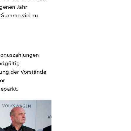
ngenen Jahr
 Summe viel zu
 Bonuszahlungen
ndgültig
tung der Vorstände
er
eparkt.