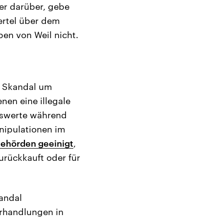
er darüber, gebe
ertel über dem
en von Weil nicht.
n Skandal um
en eine illegale
onswerte während
anipulationen im
Behörden geeinigt
,
urückkauft oder für
andal
erhandlungen in