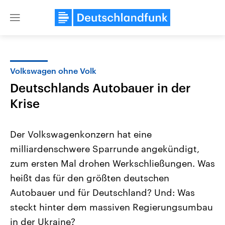
Close
menu
Volkswagen ohne Volk
Themen
Deutschlands Autobauer in der
Krise
Der Volkswagenkonzern hat eine
milliardenschwere Sparrunde angekündigt,
zum ersten Mal drohen Werkschließungen. Was
Landtagswahl Sachsen-Anhalt
USA
heißt das für den größten deutschen
2026
Aktuelle Beiträge, Analys
Autobauer und für Deutschland? Und: Was
Alle Informationen
Hintergründe
Sachsen-Anhalt wählt am 6.
Wirtschaftlich und militäri
steckt hinter dem massiven Regierungsumbau
September 2026 einen neuen
gehören die Vereinigten S
Landtag. Seit 2021 wird das
den mächtigsten Ländern 
in der Ukraine?
Bundesland von einer Koalition aus
mit großem Einfluss auf d