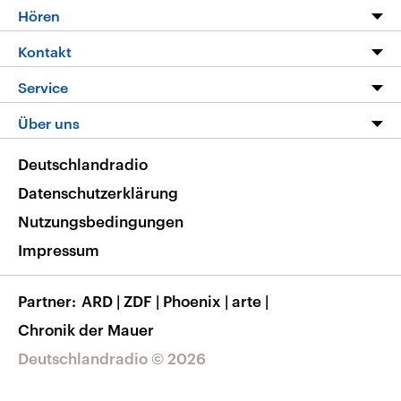
Programm
Hören
Alle Sendungen
Livestream
Kontakt
Die Nachrichten
Audios
Hörerservice
Service
Nachrichtenleicht
Podcasts
Social Media
FAQ
Über uns
Neue Beiträge auf dlf.de
Deutschlandfunk App
Newsletter
Deutschlandradio
Themen-Schwerpunkte
Nachrichten App
Deutschlandradio
Veranstaltungen
Presse
Frequenzen
Datenschutzerklärung
Musikliste
Ausbildung und Karriere
Nutzungsbedingungen
RSS
Transparenz
Impressum
Korrekturen
Barrierefreiheit
Partner
ARD
|
ZDF
|
Phoenix
|
arte
|
Chronik der Mauer
Deutschlandradio © 2026