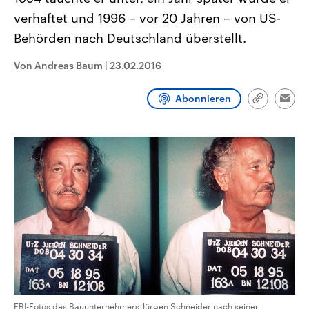
CDU, SPD und FDP regiert.-
aktuelle Weltgeschehen.
verhaftet und 1996 – vor 20 Jahren – von US-
Umfragen, Prognosen,
Wahlprogramme, aktuelle Berichte
Behörden nach Deutschland überstellt.
Sendungen
Programm
Podcasts
und Hintergründe zu den Parteien
und Kandidaten der anstehenden
Wahl.
Von Andreas Baum
|
23.02.2016
Audio-Archiv
Abonnieren
Link
Emai
kopieren/te
FBI-Fotos des Bauunternehmers Jürgen Schneider nach seiner