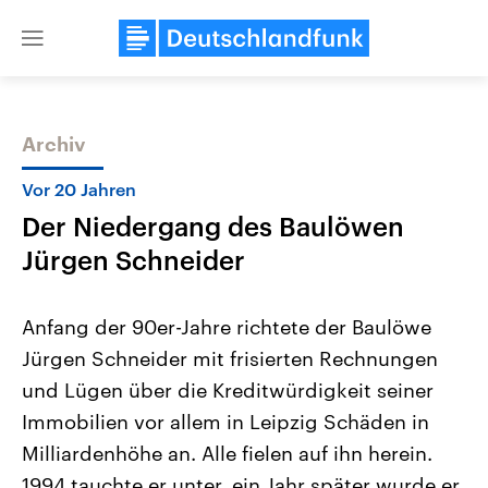
Close
menu
Archiv
Themen
Vor 20 Jahren
Der Niedergang des Baulöwen
Jürgen Schneider
Anfang der 90er-Jahre richtete der Baulöwe
Jürgen Schneider mit frisierten Rechnungen
Landtagswahl Sachsen-Anhalt
USA
und Lügen über die Kreditwürdigkeit seiner
2026
Aktuelle Beiträge, Analys
Alle Informationen
Hintergründe
Immobilien vor allem in Leipzig Schäden in
Sachsen-Anhalt wählt am 6.
Wirtschaftlich und militäri
September 2026 einen neuen
gehören die Vereinigten S
Milliardenhöhe an. Alle fielen auf ihn herein.
Landtag. Seit 2021 wird das
den mächtigsten Ländern 
1994 tauchte er unter, ein Jahr später wurde er
Bundesland von einer Koalition aus
mit großem Einfluss auf d