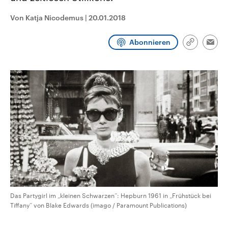
CDU, SPD und FDP regiert.-
aktuelle Weltgeschehen.
Umfragen, Prognosen,
Von Katja Nicodemus
|
20.01.2018
Wahlprogramme, aktuelle Berichte
Sendungen
Programm
Podcasts
und Hintergründe zu den Parteien
und Kandidaten der anstehenden
Abonnieren
Link
Wahl.
Emai
kopieren/te
Audio-Archiv
Das Partygirl im „kleinen Schwarzen“: Hepburn 1961 in „Frühstück bei
Tiffany“ von Blake Edwards (imago / Paramount Publications)