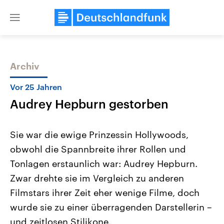
Close
menu
Archiv
Themen
Vor 25 Jahren
Audrey Hepburn gestorben
Sie war die ewige Prinzessin Hollywoods,
obwohl die Spannbreite ihrer Rollen und
Tonlagen erstaunlich war: Audrey Hepburn.
Landtagswahl Sachsen-Anhalt
USA
Zwar drehte sie im Vergleich zu anderen
2026
Aktuelle Beiträge, Analys
Alle Informationen
Filmstars ihrer Zeit eher wenige Filme, doch
Hintergründe
Sachsen-Anhalt wählt am 6.
Wirtschaftlich und militäri
wurde sie zu einer überragenden Darstellerin –
September 2026 einen neuen
gehören die Vereinigten S
Landtag. Seit 2021 wird das
den mächtigsten Ländern 
und zeitlosen Stilikone.
Bundesland von einer Koalition aus
mit großem Einfluss auf d