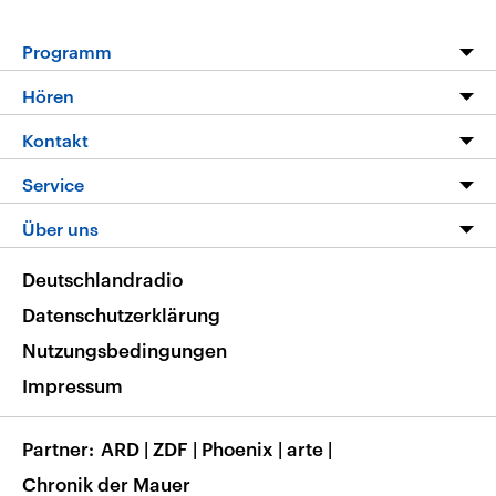
Programm
Programm
Hören
Alle Sendungen
Livestream
Kontakt
Die Nachrichten
Audios
Hörerservice
Service
Nachrichtenleicht
Podcasts
Social Media
FAQ
Über uns
Neue Beiträge auf dlf.de
Deutschlandfunk App
Newsletter
Deutschlandradio
Themen-Schwerpunkte
Nachrichten App
Deutschlandradio
Veranstaltungen
Presse
Frequenzen
Datenschutzerklärung
Musikliste
Ausbildung und Karriere
Nutzungsbedingungen
RSS
Transparenz
Impressum
Korrekturen
Barrierefreiheit
Partner
ARD
|
ZDF
|
Phoenix
|
arte
|
Chronik der Mauer