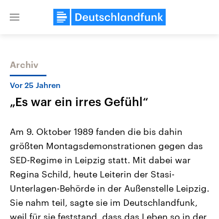
Close
menu
Archiv
Themen
Vor 25 Jahren
„Es war ein irres Gefühl“
Am 9. Oktober 1989 fanden die bis dahin
größten Montagsdemonstrationen gegen das
SED-Regime in Leipzig statt. Mit dabei war
Landtagswahl Sachsen-Anhalt
USA
Regina Schild, heute Leiterin der Stasi-
2026
Aktuelle Beiträge, Analys
Alle Informationen
Unterlagen-Behörde in der Außenstelle Leipzig.
Hintergründe
Sachsen-Anhalt wählt am 6.
Wirtschaftlich und militäri
Sie nahm teil, sagte sie im Deutschlandfunk,
September 2026 einen neuen
gehören die Vereinigten S
Landtag. Seit 2021 wird das
den mächtigsten Ländern 
weil für sie feststand, dass das Leben so in der
Bundesland von einer Koalition aus
mit großem Einfluss auf d