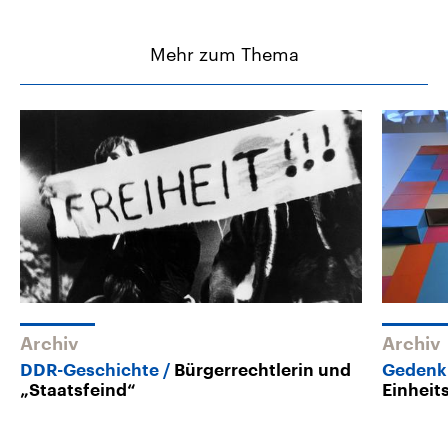
Mehr zum Thema
Archiv
Archiv
DDR-Geschichte
Bürgerrechtlerin und
Gedenk
„Staatsfeind“
Einheit