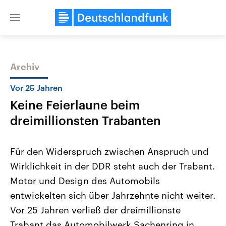
Close
menu
Archiv
Themen
Vor 25 Jahren
Keine Feierlaune beim
dreimillionsten Trabanten
Für den Widerspruch zwischen Anspruch und
Wirklichkeit in der DDR steht auch der Trabant.
Landtagswahl Sachsen-Anhalt
USA
Motor und Design des Automobils
2026
Aktuelle Beiträge, Analys
Alle Informationen
Hintergründe
entwickelten sich über Jahrzehnte nicht weiter.
Sachsen-Anhalt wählt am 6.
Wirtschaftlich und militäri
September 2026 einen neuen
gehören die Vereinigten S
Vor 25 Jahren verließ der dreimillionste
Landtag. Seit 2021 wird das
den mächtigsten Ländern 
Trabant das Automobilwerk Sachenring in
Bundesland von einer Koalition aus
mit großem Einfluss auf d