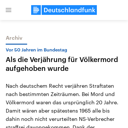
Close
menu
Archiv
Themen
Vor 50 Jahren im Bundestag
Als die Verjährung für Völkermord
aufgehoben wurde
Nach deutschem Recht verjähren Straftaten
nach bestimmten Zeiträumen. Bei Mord und
Landtagswahl Sachsen-Anhalt
USA
Völkermord waren das ursprünglich 20 Jahre.
2026
Aktuelle Beiträge, Analys
Alle Informationen
Hintergründe
Damit wären aber spätestens 1965 alle bis
Sachsen-Anhalt wählt am 6.
Wirtschaftlich und militäri
September 2026 einen neuen
gehören die Vereinigten S
dahin noch nicht verurteilten NS-Verbrecher
Landtag. Seit 2021 wird das
den mächtigsten Ländern 
straffrei davongekommen. Dank der
Bundesland von einer Koalition aus
mit großem Einfluss auf d