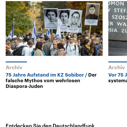
Archiv
Archiv
75 Jahre Aufstand im KZ Sobibor
Der
Vor 75 
falsche Mythos vom wehrlosen
system
Diaspora-Juden
Entdecken Sie den Deutschlandfunk