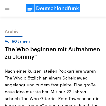
Close
menu
Archiv
Themen
Vor 50 Jahren
The Who beginnen mit Aufnahmen
zu „Tommy“
Nach einer kurzen, steilen Popkarriere waren
The Who plötzlich an einem Scheideweg
Landtagswahl Sachsen-Anhalt
USA
angelangt und zudem fast pleite. Eine große
2026
Aktuelle Beiträge, Analys
Alle Informationen
Hintergründe
neue Idee musste her. Mit nur 23 Jahren
Sachsen-Anhalt wählt am 6.
Wirtschaftlich und militäri
September 2026 einen neuen
gehören die Vereinigten S
schrieb The-Who-Gitarrist Pete Townshend die
Landtag. Seit 2021 wird das
den mächtigsten Ländern 
Rockoper „Tommy“ – und erreichte damit den
Bundesland von einer Koalition aus
mit großem Einfluss auf d