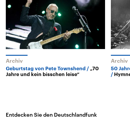
Archiv
Archiv
Geburtstag von Pete Townshend
„70
50 Jahr
Jahre und kein bisschen leise“
Hymne
Entdecken Sie den Deutschlandfunk