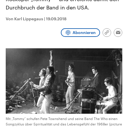
CDU, SPD und FDP regiert.-
aktuelle Weltgeschehen.
Durchbruch der Band in den USA.
Umfragen, Prognosen,
Wahlprogramme, aktuelle Berichte
Sendungen
Programm
Podcasts
und Hintergründe zu den Parteien
Von Karl Lippegaus
|
19.09.2018
und Kandidaten der anstehenden
Wahl.
Audio-Archiv
Abonnieren
Link
Emai
kopieren/te
Mit „Tommy“ schufen Pete Townshend und seine Band The Who einen
Songzyklus über Spiritualität und das Lebensgefühl der 1968er (picture